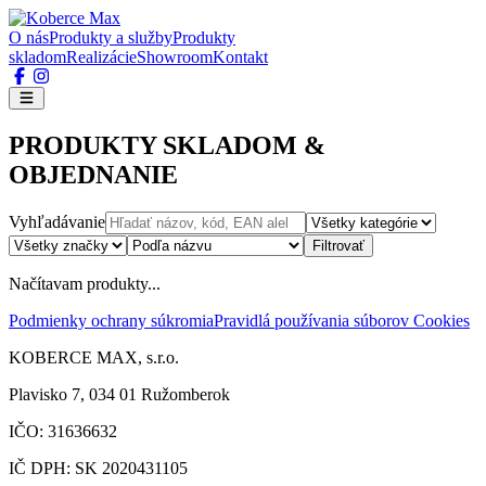
O nás
Produkty a služby
Produkty
skladom
Realizácie
Showroom
Kontakt
PRODUKTY SKLADOM &
OBJEDNANIE
Vyhľadávanie
Filtrovať
Načítavam produkty...
Podmienky ochrany súkromia
Pravidlá používania súborov Cookies
KOBERCE MAX, s.r.o.
Plavisko 7, 034 01 Ružomberok
IČO: 31636632
IČ DPH: SK 2020431105