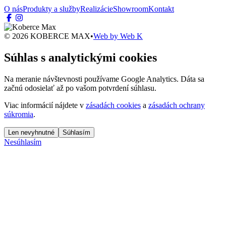
O nás
Produkty a služby
Realizácie
Showroom
Kontakt
© 2026 KOBERCE MAX
•
Web by
Web K
Súhlas s analytickými cookies
Na meranie návštevnosti používame Google Analytics. Dáta sa
začnú odosielať až po vašom potvrdení súhlasu.
Viac informácií nájdete v
zásadách cookies
a
zásadách ochrany
súkromia
.
Len nevyhnutné
Súhlasím
Nesúhlasím