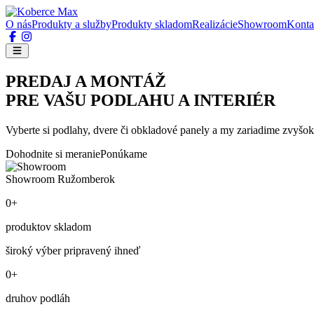
O nás
Produkty a služby
Produkty skladom
Realizácie
Showroom
Konta
PREDAJ A MONTÁŽ
PRE VAŠU PODLAHU A INTERIÉR
Vyberte si podlahy, dvere či obkladové panely a my zariadime zvyšok
Dohodnite si meranie
Ponúkame
Showroom Ružomberok
0+
produktov skladom
široký výber pripravený ihneď
0+
druhov podláh