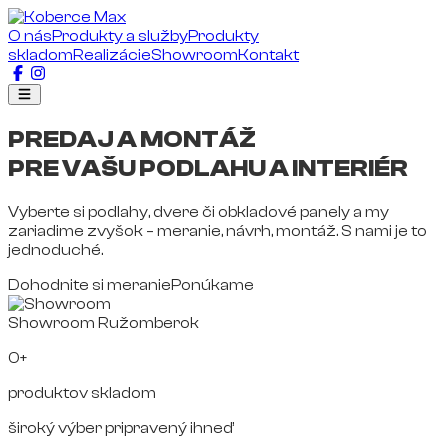
O nás
Produkty a služby
Produkty
skladom
Realizácie
Showroom
Kontakt
PREDAJ A MONTÁŽ
PRE VAŠU PODLAHU A INTERIÉR
Vyberte si podlahy, dvere či obkladové panely a my
zariadime zvyšok – meranie, návrh, montáž. S nami je to
jednoduché.
Dohodnite si meranie
Ponúkame
Showroom Ružomberok
0+
produktov skladom
široký výber pripravený ihneď