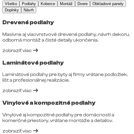
Všetko
Podlahy
Koberce
Montáž
Dvere
Obkladové panely
Doplnky
Návrh
Drevené podlahy
Masívne aj viacvrstvové drevené podlahy, návrh dekoru,
odborná montáž a čisté detaily ukončenia.
zobraziť viac
Laminátové podlahy
Laminátové podlahy pre byty aj firmy vrátane podložiek,
líšt a profesionálnej realizácie.
zobraziť viac
Vinylové a kompozitné podlahy
Vinylové aj kompozitné podlahy pre domácnosti a
komerčné priestory, vrátane montáže a detailov.
zobraziť viac