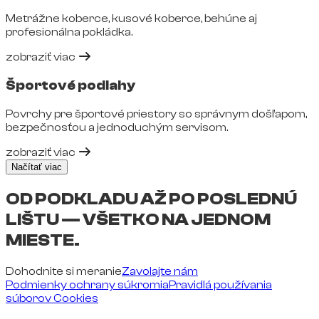
Metrážne koberce, kusové koberce, behúne aj
profesionálna pokládka.
zobraziť viac
Športové podlahy
Povrchy pre športové priestory so správnym došľapom,
bezpečnosťou a jednoduchým servisom.
zobraziť viac
Načítať viac
OD PODKLADU AŽ PO POSLEDNÚ
LIŠTU — VŠETKO NA JEDNOM
MIESTE.
Dohodnite si meranie
Zavolajte nám
Podmienky ochrany súkromia
Pravidlá používania
súborov Cookies