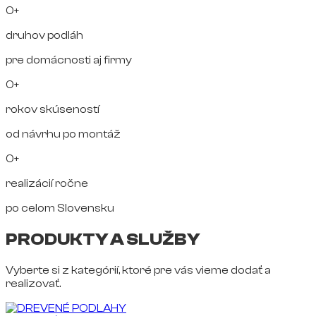
0+
druhov podláh
pre domácnosti aj firmy
0+
rokov skúseností
od návrhu po montáž
0+
realizácií ročne
po celom Slovensku
PRODUKTY A SLUŽBY
Vyberte si z kategórií, ktoré pre vás vieme dodať a
realizovať.