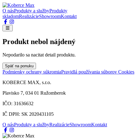
O nás
Produkty a služby
Produkty
skladom
Realizácie
Showroom
Kontakt
Produkt nebol nájdený
Nepodarilo sa nacitat detail produktu.
Späť na ponuku
Podmienky ochrany súkromia
Pravidlá používania súborov Cookies
KOBERCE MAX, s.r.o.
Plavisko 7, 034 01 Ružomberok
IČO: 31636632
IČ DPH: SK 2020431105
O nás
Produkty a služby
Realizácie
Showroom
Kontakt