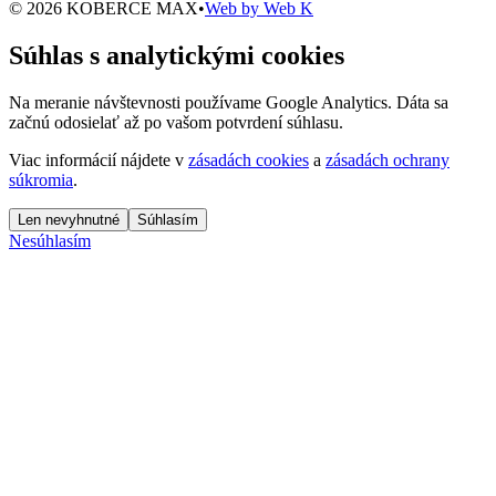
© 2026 KOBERCE MAX
•
Web by
Web K
Súhlas s analytickými cookies
Na meranie návštevnosti používame Google Analytics. Dáta sa
začnú odosielať až po vašom potvrdení súhlasu.
Viac informácií nájdete v
zásadách cookies
a
zásadách ochrany
súkromia
.
Len nevyhnutné
Súhlasím
Nesúhlasím