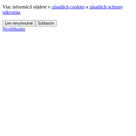
Viac informácií nájdete v
zásadách cookies
a
zásadách ochrany
súkromia
.
Len nevyhnutné
Súhlasím
Nesúhlasím