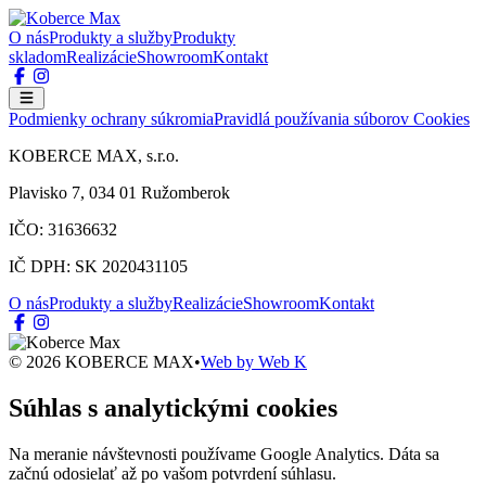
O nás
Produkty a služby
Produkty
skladom
Realizácie
Showroom
Kontakt
Podmienky ochrany súkromia
Pravidlá používania súborov Cookies
KOBERCE MAX, s.r.o.
Plavisko 7, 034 01 Ružomberok
IČO: 31636632
IČ DPH: SK 2020431105
O nás
Produkty a služby
Realizácie
Showroom
Kontakt
© 2026 KOBERCE MAX
•
Web by
Web K
Súhlas s analytickými cookies
Na meranie návštevnosti používame Google Analytics. Dáta sa
začnú odosielať až po vašom potvrdení súhlasu.