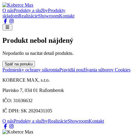
O nás
Produkty a služby
Produkty
skladom
Realizácie
Showroom
Kontakt
Produkt nebol nájdený
Nepodarilo sa nacitat detail produktu.
Späť na ponuku
Podmienky ochrany súkromia
Pravidlá používania súborov Cookies
KOBERCE MAX, s.r.o.
Plavisko 7, 034 01 Ružomberok
IČO: 31636632
IČ DPH: SK 2020431105
O nás
Produkty a služby
Realizácie
Showroom
Kontakt