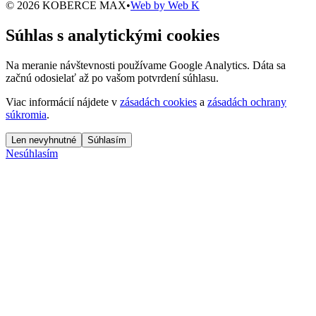
© 2026 KOBERCE MAX
•
Web by
Web K
Súhlas s analytickými cookies
Na meranie návštevnosti používame Google Analytics. Dáta sa
začnú odosielať až po vašom potvrdení súhlasu.
Viac informácií nájdete v
zásadách cookies
a
zásadách ochrany
súkromia
.
Len nevyhnutné
Súhlasím
Nesúhlasím