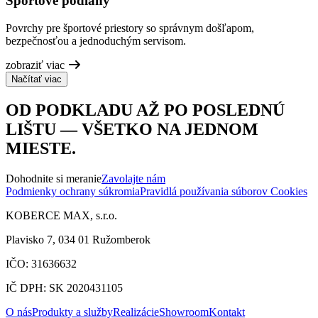
Športové podlahy
Povrchy pre športové priestory so správnym došľapom,
bezpečnosťou a jednoduchým servisom.
zobraziť viac
Načítať viac
OD PODKLADU AŽ PO POSLEDNÚ
LIŠTU — VŠETKO NA JEDNOM
MIESTE.
Dohodnite si meranie
Zavolajte nám
Podmienky ochrany súkromia
Pravidlá používania súborov Cookies
KOBERCE MAX, s.r.o.
Plavisko 7, 034 01 Ružomberok
IČO: 31636632
IČ DPH: SK 2020431105
O nás
Produkty a služby
Realizácie
Showroom
Kontakt