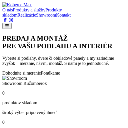
O nás
Produkty a služby
Produkty
skladom
Realizácie
Showroom
Kontakt
PREDAJ A MONTÁŽ
PRE VAŠU PODLAHU A INTERIÉR
Vyberte si podlahy, dvere či obkladové panely a my zariadime
zvyšok – meranie, návrh, montáž. S nami je to jednoduché.
Dohodnite si meranie
Ponúkame
Showroom Ružomberok
0+
produktov skladom
široký výber pripravený ihneď
0+