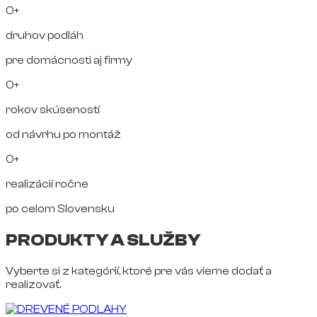
0+
druhov podláh
pre domácnosti aj firmy
0+
rokov skúseností
od návrhu po montáž
0+
realizácií ročne
po celom Slovensku
PRODUKTY A SLUŽBY
Vyberte si z kategórií, ktoré pre vás vieme dodať a
realizovať.