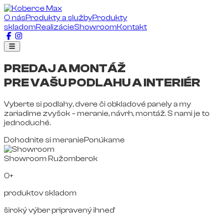
O nás
Produkty a služby
Produkty
skladom
Realizácie
Showroom
Kontakt
PREDAJ A MONTÁŽ
PRE VAŠU PODLAHU A INTERIÉR
Vyberte si podlahy, dvere či obkladové panely a my
zariadime zvyšok – meranie, návrh, montáž. S nami je to
jednoduché.
Dohodnite si meranie
Ponúkame
Showroom Ružomberok
0+
produktov skladom
široký výber pripravený ihneď