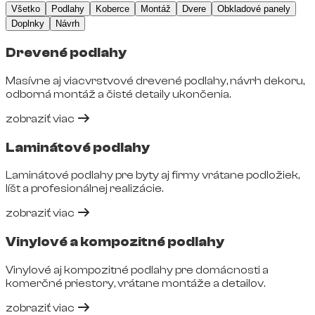
Všetko
Podlahy
Koberce
Montáž
Dvere
Obkladové panely
Doplnky
Návrh
Drevené podlahy
Masívne aj viacvrstvové drevené podlahy, návrh dekoru,
odborná montáž a čisté detaily ukončenia.
zobraziť viac
Laminátové podlahy
Laminátové podlahy pre byty aj firmy vrátane podložiek,
líšt a profesionálnej realizácie.
zobraziť viac
Vinylové a kompozitné podlahy
Vinylové aj kompozitné podlahy pre domácnosti a
komerčné priestory, vrátane montáže a detailov.
zobraziť viac