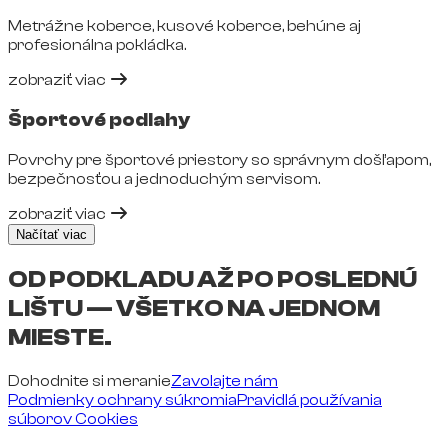
Metrážne koberce, kusové koberce, behúne aj
profesionálna pokládka.
zobraziť viac
Športové podlahy
Povrchy pre športové priestory so správnym došľapom,
bezpečnosťou a jednoduchým servisom.
zobraziť viac
Načítať viac
OD PODKLADU AŽ PO POSLEDNÚ
LIŠTU — VŠETKO NA JEDNOM
MIESTE.
Dohodnite si meranie
Zavolajte nám
Podmienky ochrany súkromia
Pravidlá používania
súborov Cookies