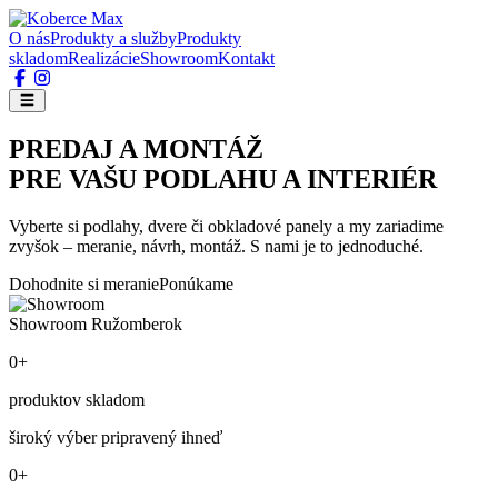
O nás
Produkty a služby
Produkty
skladom
Realizácie
Showroom
Kontakt
PREDAJ A MONTÁŽ
PRE VAŠU PODLAHU A INTERIÉR
Vyberte si podlahy, dvere či obkladové panely a my zariadime
zvyšok – meranie, návrh, montáž. S nami je to jednoduché.
Dohodnite si meranie
Ponúkame
Showroom Ružomberok
0+
produktov skladom
široký výber pripravený ihneď
0+