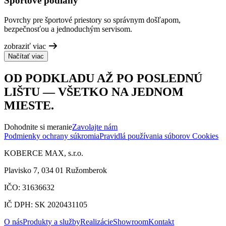
Športové podlahy
Povrchy pre športové priestory so správnym došľapom,
bezpečnosťou a jednoduchým servisom.
zobraziť viac
Načítať viac
OD PODKLADU AŽ PO POSLEDNÚ
LIŠTU — VŠETKO NA JEDNOM
MIESTE.
Dohodnite si meranie
Zavolajte nám
Podmienky ochrany súkromia
Pravidlá používania súborov Cookies
KOBERCE MAX, s.r.o.
Plavisko 7, 034 01 Ružomberok
IČO: 31636632
IČ DPH: SK 2020431105
O nás
Produkty a služby
Realizácie
Showroom
Kontakt