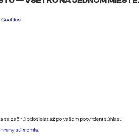
ŠTU — VŠETKO NA JEDNOM MIESTE
v Cookies
a sa začnú odosielať až po vašom potvrdení súhlasu.
hrany súkromia
.