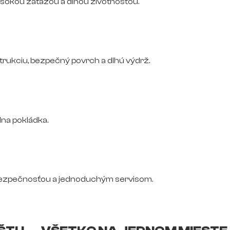
vysokou záťažou a dlhou životnosťou.
trukciu, bezpečný povrch a dlhú výdrž.
na pokládka.
bezpečnosťou a jednoduchým servisom.