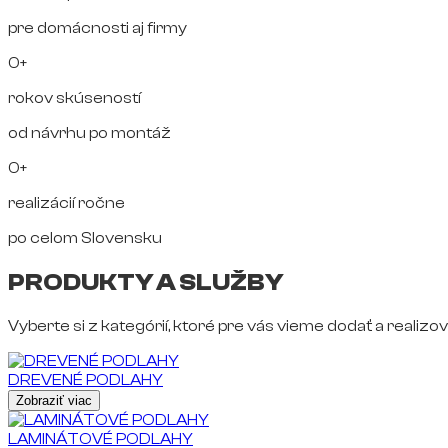
pre domácnosti aj firmy
0+
rokov skúseností
od návrhu po montáž
0+
realizácií ročne
po celom Slovensku
PRODUKTY A SLUŽBY
Vyberte si z kategórií, ktoré pre vás vieme dodať a realizov
DREVENÉ PODLAHY
Zobraziť viac
LAMINÁTOVÉ PODLAHY