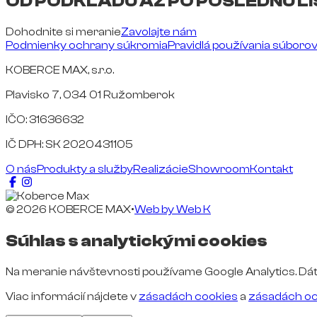
OD PODKLADU AŽ PO POSLEDNÚ LI
Dohodnite si meranie
Zavolajte nám
Podmienky ochrany súkromia
Pravidlá používania súboro
KOBERCE MAX, s.r.o.
Plavisko 7, 034 01 Ružomberok
IČO: 31636632
IČ DPH: SK 2020431105
O nás
Produkty a služby
Realizácie
Showroom
Kontakt
© 2026 KOBERCE MAX
•
Web by
Web K
Súhlas s analytickými cookies
Na meranie návštevnosti používame Google Analytics. Dát
Viac informácií nájdete v
zásadách cookies
a
zásadách oc