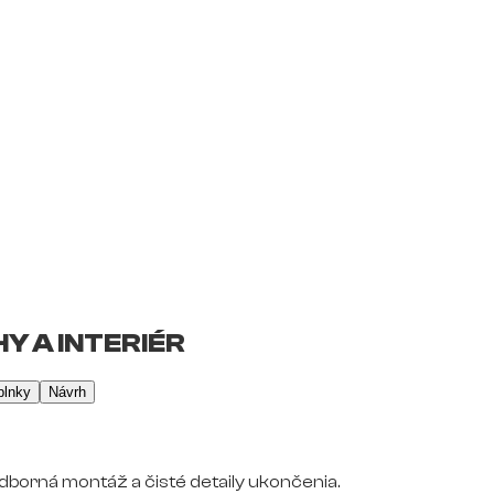
Y A INTERIÉR
plnky
Návrh
dborná montáž a čisté detaily ukončenia.