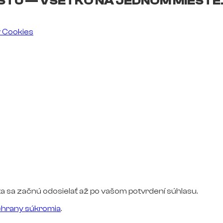
ŠTU — VŠETKO NA JEDNOM MIESTE
v Cookies
a sa začnú odosielať až po vašom potvrdení súhlasu.
hrany súkromia
.