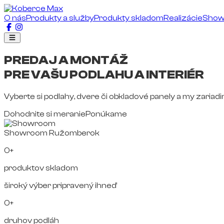
O nás
Produkty a služby
Produkty skladom
Realizácie
Sho
PREDAJ A MONTÁŽ
PRE VAŠU PODLAHU A INTERIÉR
Vyberte si podlahy, dvere či obkladové panely a my zariad
Dohodnite si meranie
Ponúkame
Showroom Ružomberok
0+
produktov skladom
široký výber pripravený ihneď
0+
druhov podláh