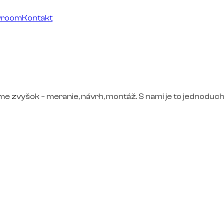
wroom
Kontakt
ime zvyšok – meranie, návrh, montáž. S nami je to jednoduch