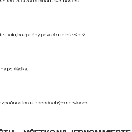
vysokou záťažou a dlhou životnosťou.
trukciu, bezpečný povrch a dlhú výdrž.
na pokládka.
bezpečnosťou a jednoduchým servisom.