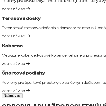
Podlahy pre prevádzky, kancelárie a verejné priestory s 
zobraziť viac
Terasové dosky
Exteriérové terasové riešenia s dôrazom na stabilnú konš
zobraziť viac
Koberce
Metrážne koberce, kusové koberce, behúne aj profesionál
zobraziť viac
Športové podlahy
Povrchy pre športové priestory so správnym došľapom, 
zobraziť viac
Načítať viac