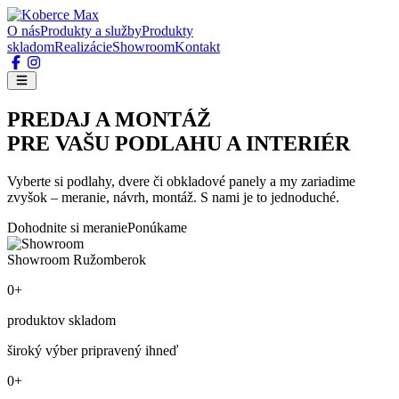
O nás
Produkty a služby
Produkty
skladom
Realizácie
Showroom
Kontakt
PREDAJ A MONTÁŽ
PRE VAŠU PODLAHU A INTERIÉR
Vyberte si podlahy, dvere či obkladové panely a my zariadime
zvyšok – meranie, návrh, montáž. S nami je to jednoduché.
Dohodnite si meranie
Ponúkame
Showroom Ružomberok
0+
produktov skladom
široký výber pripravený ihneď
0+