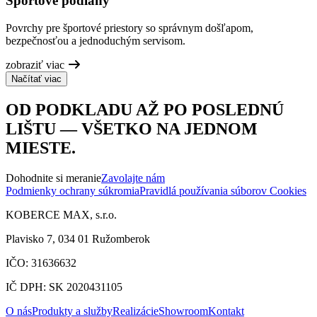
Športové podlahy
Povrchy pre športové priestory so správnym došľapom,
bezpečnosťou a jednoduchým servisom.
zobraziť viac
Načítať viac
OD PODKLADU AŽ PO POSLEDNÚ
LIŠTU — VŠETKO NA JEDNOM
MIESTE.
Dohodnite si meranie
Zavolajte nám
Podmienky ochrany súkromia
Pravidlá používania súborov Cookies
KOBERCE MAX, s.r.o.
Plavisko 7, 034 01 Ružomberok
IČO: 31636632
IČ DPH: SK 2020431105
O nás
Produkty a služby
Realizácie
Showroom
Kontakt