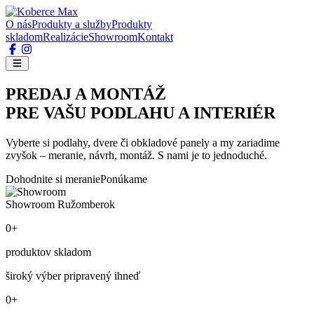
O nás
Produkty a služby
Produkty
skladom
Realizácie
Showroom
Kontakt
PREDAJ A MONTÁŽ
PRE VAŠU PODLAHU A INTERIÉR
Vyberte si podlahy, dvere či obkladové panely a my zariadime
zvyšok – meranie, návrh, montáž. S nami je to jednoduché.
Dohodnite si meranie
Ponúkame
Showroom Ružomberok
0+
produktov skladom
široký výber pripravený ihneď
0+