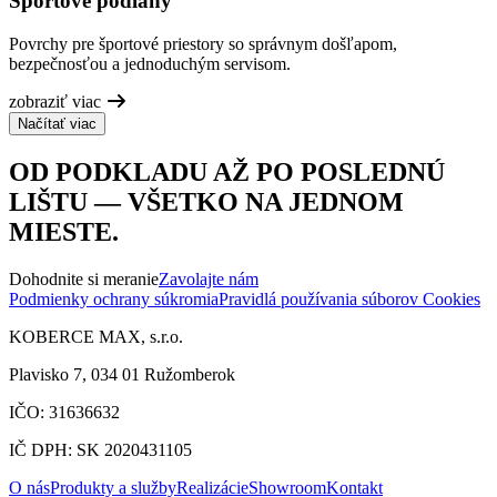
Športové podlahy
Povrchy pre športové priestory so správnym došľapom,
bezpečnosťou a jednoduchým servisom.
zobraziť viac
Načítať viac
OD PODKLADU AŽ PO POSLEDNÚ
LIŠTU — VŠETKO NA JEDNOM
MIESTE.
Dohodnite si meranie
Zavolajte nám
Podmienky ochrany súkromia
Pravidlá používania súborov Cookies
KOBERCE MAX, s.r.o.
Plavisko 7, 034 01 Ružomberok
IČO: 31636632
IČ DPH: SK 2020431105
O nás
Produkty a služby
Realizácie
Showroom
Kontakt