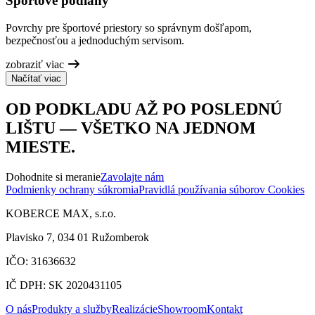
Športové podlahy
Povrchy pre športové priestory so správnym došľapom,
bezpečnosťou a jednoduchým servisom.
zobraziť viac
Načítať viac
OD PODKLADU AŽ PO POSLEDNÚ
LIŠTU — VŠETKO NA JEDNOM
MIESTE.
Dohodnite si meranie
Zavolajte nám
Podmienky ochrany súkromia
Pravidlá používania súborov Cookies
KOBERCE MAX, s.r.o.
Plavisko 7, 034 01 Ružomberok
IČO: 31636632
IČ DPH: SK 2020431105
O nás
Produkty a služby
Realizácie
Showroom
Kontakt