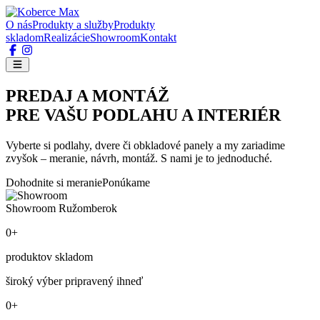
O nás
Produkty a služby
Produkty
skladom
Realizácie
Showroom
Kontakt
PREDAJ A MONTÁŽ
PRE VAŠU PODLAHU A INTERIÉR
Vyberte si podlahy, dvere či obkladové panely a my zariadime
zvyšok – meranie, návrh, montáž. S nami je to jednoduché.
Dohodnite si meranie
Ponúkame
Showroom Ružomberok
0+
produktov skladom
široký výber pripravený ihneď
0+