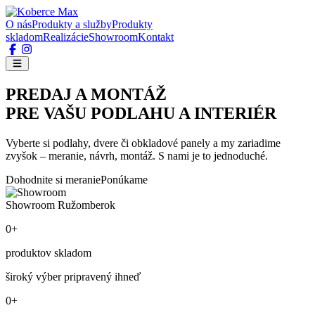
O nás
Produkty a služby
Produkty
skladom
Realizácie
Showroom
Kontakt
PREDAJ A MONTÁŽ
PRE VAŠU PODLAHU A INTERIÉR
Vyberte si podlahy, dvere či obkladové panely a my zariadime
zvyšok – meranie, návrh, montáž. S nami je to jednoduché.
Dohodnite si meranie
Ponúkame
Showroom Ružomberok
0+
produktov skladom
široký výber pripravený ihneď
0+