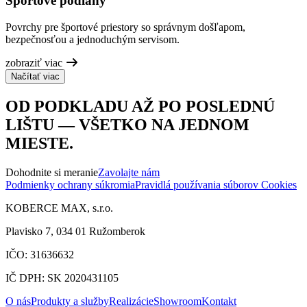
Športové podlahy
Povrchy pre športové priestory so správnym došľapom,
bezpečnosťou a jednoduchým servisom.
zobraziť viac
Načítať viac
OD PODKLADU AŽ PO POSLEDNÚ
LIŠTU — VŠETKO NA JEDNOM
MIESTE.
Dohodnite si meranie
Zavolajte nám
Podmienky ochrany súkromia
Pravidlá používania súborov Cookies
KOBERCE MAX, s.r.o.
Plavisko 7, 034 01 Ružomberok
IČO: 31636632
IČ DPH: SK 2020431105
O nás
Produkty a služby
Realizácie
Showroom
Kontakt