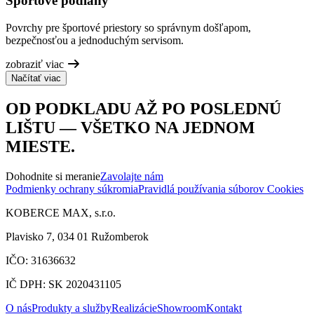
Športové podlahy
Povrchy pre športové priestory so správnym došľapom,
bezpečnosťou a jednoduchým servisom.
zobraziť viac
Načítať viac
OD PODKLADU AŽ PO POSLEDNÚ
LIŠTU — VŠETKO NA JEDNOM
MIESTE.
Dohodnite si meranie
Zavolajte nám
Podmienky ochrany súkromia
Pravidlá používania súborov Cookies
KOBERCE MAX, s.r.o.
Plavisko 7, 034 01 Ružomberok
IČO: 31636632
IČ DPH: SK 2020431105
O nás
Produkty a služby
Realizácie
Showroom
Kontakt