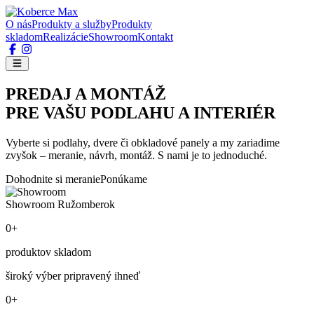
O nás
Produkty a služby
Produkty
skladom
Realizácie
Showroom
Kontakt
PREDAJ A MONTÁŽ
PRE VAŠU PODLAHU A INTERIÉR
Vyberte si podlahy, dvere či obkladové panely a my zariadime
zvyšok – meranie, návrh, montáž. S nami je to jednoduché.
Dohodnite si meranie
Ponúkame
Showroom Ružomberok
0+
produktov skladom
široký výber pripravený ihneď
0+