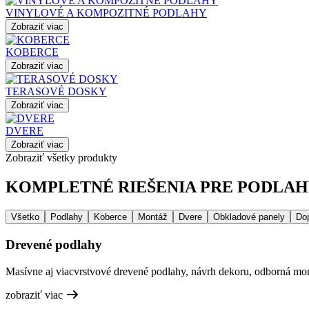
VINYLOVÉ A KOMPOZITNÉ PODLAHY
Zobraziť viac
KOBERCE
Zobraziť viac
TERASOVÉ DOSKY
Zobraziť viac
DVERE
Zobraziť viac
Zobraziť všetky produkty
KOMPLETNÉ RIEŠENIA PRE PODLAHY
Všetko
Podlahy
Koberce
Montáž
Dvere
Obkladové panely
Do
Drevené podlahy
Masívne aj viacvrstvové drevené podlahy, návrh dekoru, odborná mont
zobraziť viac