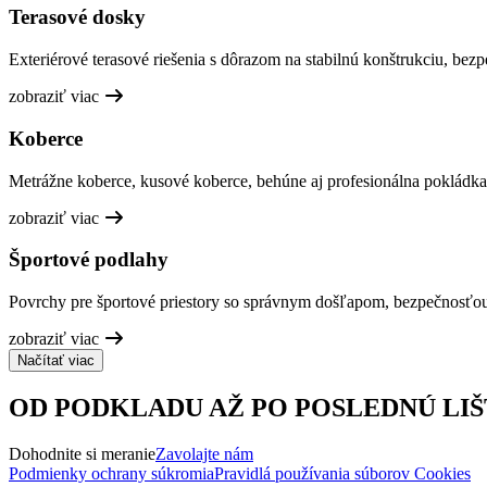
Terasové dosky
Exteriérové terasové riešenia s dôrazom na stabilnú konštrukciu, bez
zobraziť viac
Koberce
Metrážne koberce, kusové koberce, behúne aj profesionálna pokládka
zobraziť viac
Športové podlahy
Povrchy pre športové priestory so správnym došľapom, bezpečnosťo
zobraziť viac
Načítať viac
OD PODKLADU AŽ PO POSLEDNÚ LIŠ
Dohodnite si meranie
Zavolajte nám
Podmienky ochrany súkromia
Pravidlá používania súborov Cookies