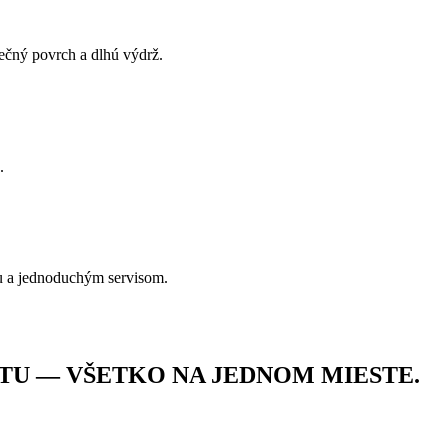
pečný povrch a dlhú výdrž.
.
u a jednoduchým servisom.
TU — VŠETKO NA JEDNOM MIESTE.