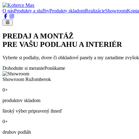
O nás
Produkty a služby
Produkty skladom
Realizácie
Showroom
Konta
PREDAJ A MONTÁŽ
PRE VAŠU PODLAHU A INTERIÉR
Vyberte si podlahy, dvere či obkladové panely a my zariadime zvyšok
Dohodnite si meranie
Ponúkame
Showroom Ružomberok
0+
produktov skladom
široký výber pripravený ihneď
0+
druhov podláh