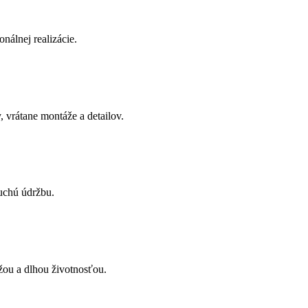
onálnej realizácie.
 vrátane montáže a detailov.
uchú údržbu.
žou a dlhou životnosťou.