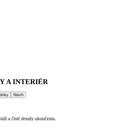
 A INTERIÉR
plnky
Návrh
áž a čisté detaily ukončenia.