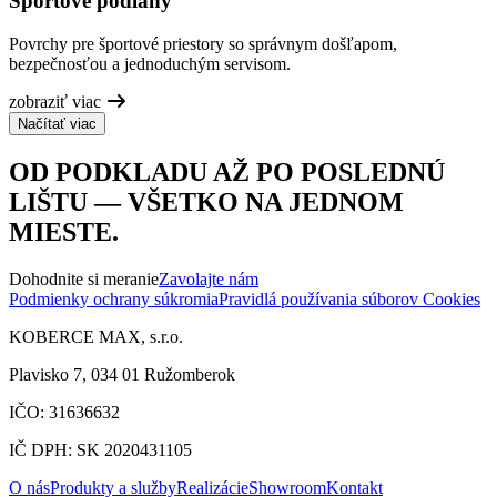
Športové podlahy
Povrchy pre športové priestory so správnym došľapom,
bezpečnosťou a jednoduchým servisom.
zobraziť viac
Načítať viac
OD PODKLADU AŽ PO POSLEDNÚ
LIŠTU — VŠETKO NA JEDNOM
MIESTE.
Dohodnite si meranie
Zavolajte nám
Podmienky ochrany súkromia
Pravidlá používania súborov Cookies
KOBERCE MAX, s.r.o.
Plavisko 7, 034 01 Ružomberok
IČO: 31636632
IČ DPH: SK 2020431105
O nás
Produkty a služby
Realizácie
Showroom
Kontakt