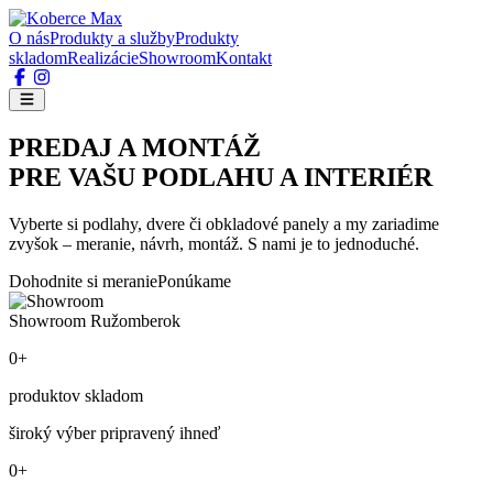
O nás
Produkty a služby
Produkty
skladom
Realizácie
Showroom
Kontakt
PREDAJ A MONTÁŽ
PRE VAŠU PODLAHU A INTERIÉR
Vyberte si podlahy, dvere či obkladové panely a my zariadime
zvyšok – meranie, návrh, montáž. S nami je to jednoduché.
Dohodnite si meranie
Ponúkame
Showroom Ružomberok
0+
produktov skladom
široký výber pripravený ihneď
0+