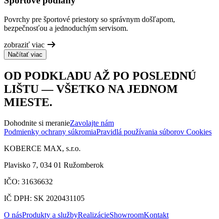
Športové podlahy
Povrchy pre športové priestory so správnym došľapom,
bezpečnosťou a jednoduchým servisom.
zobraziť viac
Načítať viac
OD PODKLADU AŽ PO POSLEDNÚ
LIŠTU — VŠETKO NA JEDNOM
MIESTE.
Dohodnite si meranie
Zavolajte nám
Podmienky ochrany súkromia
Pravidlá používania súborov Cookies
KOBERCE MAX, s.r.o.
Plavisko 7, 034 01 Ružomberok
IČO: 31636632
IČ DPH: SK 2020431105
O nás
Produkty a služby
Realizácie
Showroom
Kontakt