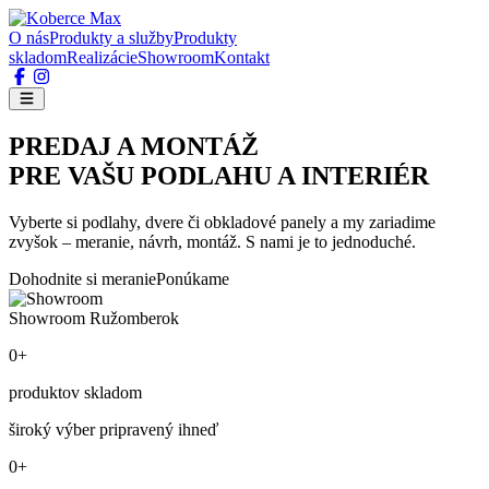
O nás
Produkty a služby
Produkty
skladom
Realizácie
Showroom
Kontakt
PREDAJ A MONTÁŽ
PRE VAŠU PODLAHU A INTERIÉR
Vyberte si podlahy, dvere či obkladové panely a my zariadime
zvyšok – meranie, návrh, montáž. S nami je to jednoduché.
Dohodnite si meranie
Ponúkame
Showroom Ružomberok
0+
produktov skladom
široký výber pripravený ihneď
0+