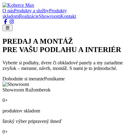
O nás
Produkty a služby
Produkty
skladom
Realizácie
Showroom
Kontakt
PREDAJ A MONTÁŽ
PRE VAŠU PODLAHU A INTERIÉR
Vyberte si podlahy, dvere či obkladové panely a my zariadime
zvyšok – meranie, návrh, montáž. S nami je to jednoduché.
Dohodnite si meranie
Ponúkame
Showroom Ružomberok
0+
produktov skladom
široký výber pripravený ihneď
0+