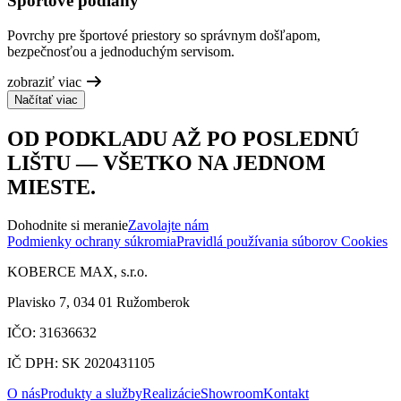
Športové podlahy
Povrchy pre športové priestory so správnym došľapom,
bezpečnosťou a jednoduchým servisom.
zobraziť viac
Načítať viac
OD PODKLADU AŽ PO POSLEDNÚ
LIŠTU — VŠETKO NA JEDNOM
MIESTE.
Dohodnite si meranie
Zavolajte nám
Podmienky ochrany súkromia
Pravidlá používania súborov Cookies
KOBERCE MAX, s.r.o.
Plavisko 7, 034 01 Ružomberok
IČO: 31636632
IČ DPH: SK 2020431105
O nás
Produkty a služby
Realizácie
Showroom
Kontakt