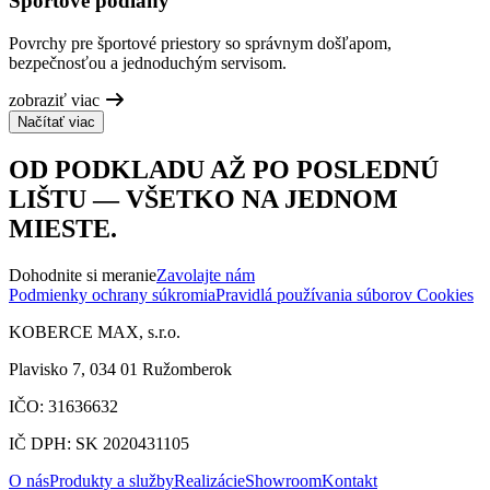
Športové podlahy
Povrchy pre športové priestory so správnym došľapom,
bezpečnosťou a jednoduchým servisom.
zobraziť viac
Načítať viac
OD PODKLADU AŽ PO POSLEDNÚ
LIŠTU — VŠETKO NA JEDNOM
MIESTE.
Dohodnite si meranie
Zavolajte nám
Podmienky ochrany súkromia
Pravidlá používania súborov Cookies
KOBERCE MAX, s.r.o.
Plavisko 7, 034 01 Ružomberok
IČO: 31636632
IČ DPH: SK 2020431105
O nás
Produkty a služby
Realizácie
Showroom
Kontakt