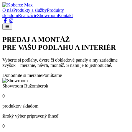
O nás
Produkty a služby
Produkty
skladom
Realizácie
Showroom
Kontakt
PREDAJ A MONTÁŽ
PRE VAŠU PODLAHU A INTERIÉR
Vyberte si podlahy, dvere či obkladové panely a my zariadime
zvyšok – meranie, návrh, montáž. S nami je to jednoduché.
Dohodnite si meranie
Ponúkame
Showroom Ružomberok
0+
produktov skladom
široký výber pripravený ihneď
0+