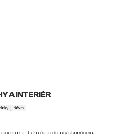
Y A INTERIÉR
plnky
Návrh
dborná montáž a čisté detaily ukončenia.