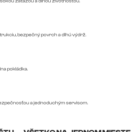
vysokou záťažou a dlhou životnosťou.
trukciu, bezpečný povrch a dlhú výdrž.
na pokládka.
bezpečnosťou a jednoduchým servisom.