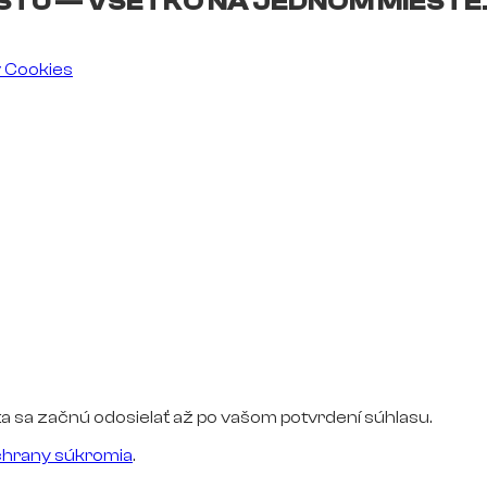
ŠTU — VŠETKO NA JEDNOM MIESTE
v Cookies
a sa začnú odosielať až po vašom potvrdení súhlasu.
hrany súkromia
.