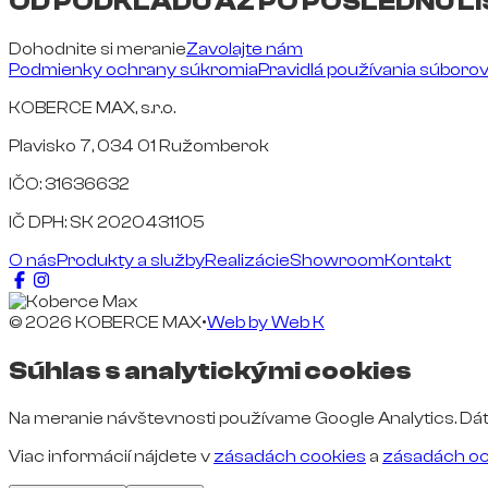
OD PODKLADU AŽ PO POSLEDNÚ LI
Dohodnite si meranie
Zavolajte nám
Podmienky ochrany súkromia
Pravidlá používania súboro
KOBERCE MAX, s.r.o.
Plavisko 7, 034 01 Ružomberok
IČO: 31636632
IČ DPH: SK 2020431105
O nás
Produkty a služby
Realizácie
Showroom
Kontakt
© 2026 KOBERCE MAX
•
Web by
Web K
Súhlas s analytickými cookies
Na meranie návštevnosti používame Google Analytics. Dát
Viac informácií nájdete v
zásadách cookies
a
zásadách oc