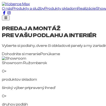
O nás
Produkty a služby
Produkty skladom
Realizácie
Sho
PREDAJ A MONTÁŽ
PRE VAŠU PODLAHU A INTERIÉR
Vyberte si podlahy, dvere či obkladové panely a my zariad
Dohodnite si meranie
Ponúkame
Showroom Ružomberok
0+
produktov skladom
široký výber pripravený ihneď
0+
druhov podláh