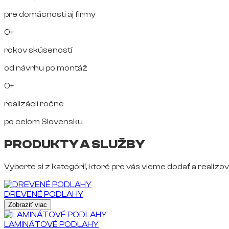
pre domácnosti aj firmy
0+
rokov skúseností
od návrhu po montáž
0+
realizácií ročne
po celom Slovensku
PRODUKTY A SLUŽBY
Vyberte si z kategórií, ktoré pre vás vieme dodať a realizov
DREVENÉ PODLAHY
Zobraziť viac
LAMINÁTOVÉ PODLAHY