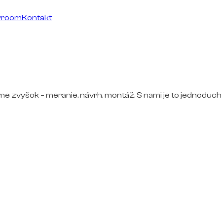
wroom
Kontakt
ime zvyšok – meranie, návrh, montáž. S nami je to jednoduch