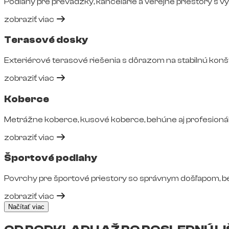
Podlahy pre prevádzky, kancelárie a verejné priestory s 
zobraziť viac
Terasové dosky
Exteriérové terasové riešenia s dôrazom na stabilnú konš
zobraziť viac
Koberce
Metrážne koberce, kusové koberce, behúne aj profesionál
zobraziť viac
Športové podlahy
Povrchy pre športové priestory so správnym došľapom, 
zobraziť viac
Načítať viac