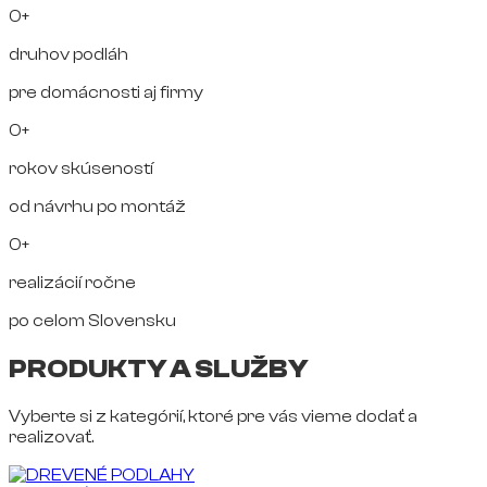
0+
druhov podláh
pre domácnosti aj firmy
0+
rokov skúseností
od návrhu po montáž
0+
realizácií ročne
po celom Slovensku
PRODUKTY A SLUŽBY
Vyberte si z kategórií, ktoré pre vás vieme dodať a
realizovať.