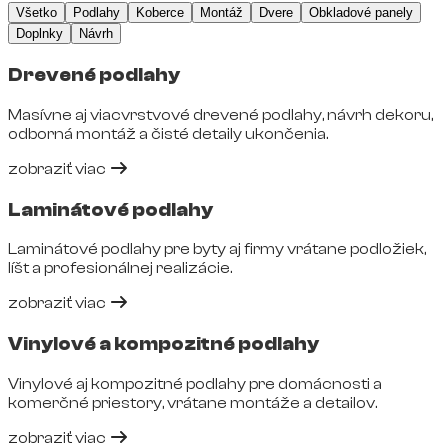
Všetko
Podlahy
Koberce
Montáž
Dvere
Obkladové panely
Doplnky
Návrh
Drevené podlahy
Masívne aj viacvrstvové drevené podlahy, návrh dekoru,
odborná montáž a čisté detaily ukončenia.
zobraziť viac
Laminátové podlahy
Laminátové podlahy pre byty aj firmy vrátane podložiek,
líšt a profesionálnej realizácie.
zobraziť viac
Vinylové a kompozitné podlahy
Vinylové aj kompozitné podlahy pre domácnosti a
komerčné priestory, vrátane montáže a detailov.
zobraziť viac