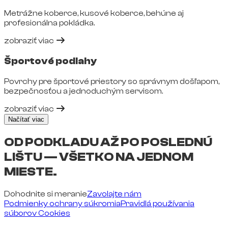
Metrážne koberce, kusové koberce, behúne aj
profesionálna pokládka.
zobraziť viac
Športové podlahy
Povrchy pre športové priestory so správnym došľapom,
bezpečnosťou a jednoduchým servisom.
zobraziť viac
Načítať viac
OD PODKLADU AŽ PO POSLEDNÚ
LIŠTU — VŠETKO NA JEDNOM
MIESTE.
Dohodnite si meranie
Zavolajte nám
Podmienky ochrany súkromia
Pravidlá používania
súborov Cookies