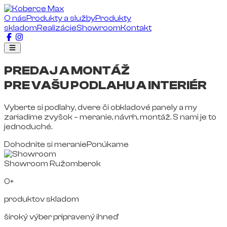
O nás
Produkty a služby
Produkty
skladom
Realizácie
Showroom
Kontakt
PREDAJ A MONTÁŽ
PRE VAŠU PODLAHU A INTERIÉR
Vyberte si podlahy, dvere či obkladové panely a my
zariadime zvyšok – meranie, návrh, montáž. S nami je to
jednoduché.
Dohodnite si meranie
Ponúkame
Showroom Ružomberok
0+
produktov skladom
široký výber pripravený ihneď