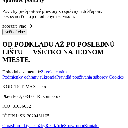
Športové podlahy
Povrchy pre športové priestory so správnym došľapom,
bezpečnosťou a jednoduchým servisom.
zobraziť viac
Načítať viac
OD PODKLADU AŽ PO POSLEDNÚ
LIŠTU — VŠETKO NA JEDNOM
MIESTE.
Dohodnite si meranie
Zavolajte nám
Podmienky ochrany súkromia
Pravidlá používania súborov Cookies
KOBERCE MAX, s.r.o.
Plavisko 7, 034 01 Ružomberok
IČO: 31636632
IČ DPH: SK 2020431105
O nás
Produkty a služby
Realizácie
Showroom
Kontakt