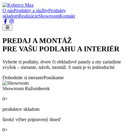
O nás
Produkty a služby
Produkty
skladom
Realizácie
Showroom
Kontakt
PREDAJ A MONTÁŽ
PRE VAŠU PODLAHU A INTERIÉR
Vyberte si podlahy, dvere či obkladové panely a my zariadime
zvyšok – meranie, návrh, montáž. S nami je to jednoduché.
Dohodnite si meranie
Ponúkame
Showroom Ružomberok
0+
produktov skladom
široký výber pripravený ihneď
0+