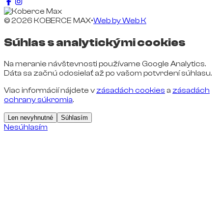
© 2026 KOBERCE MAX
•
Web by
Web K
Súhlas s analytickými cookies
Na meranie návštevnosti používame Google Analytics.
Dáta sa začnú odosielať až po vašom potvrdení súhlasu.
Viac informácií nájdete v
zásadách cookies
a
zásadách
ochrany súkromia
.
Len nevyhnutné
Súhlasím
Nesúhlasím