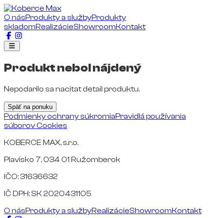
O nás
Produkty a služby
Produkty
skladom
Realizácie
Showroom
Kontakt
Produkt nebol nájdený
Nepodarilo sa nacitat detail produktu.
Späť na ponuku
Podmienky ochrany súkromia
Pravidlá používania
súborov Cookies
KOBERCE MAX, s.r.o.
Plavisko 7, 034 01 Ružomberok
IČO: 31636632
IČ DPH: SK 2020431105
O nás
Produkty a služby
Realizácie
Showroom
Kontakt