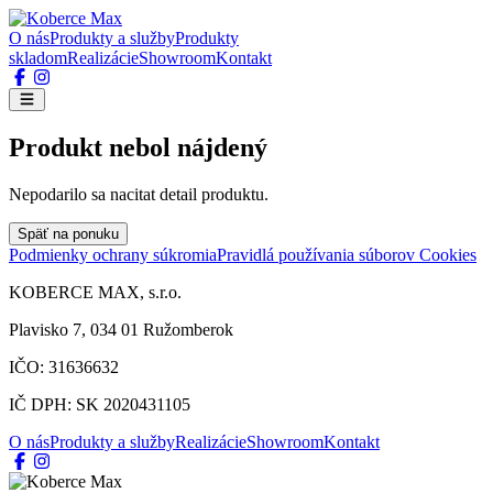
O nás
Produkty a služby
Produkty
skladom
Realizácie
Showroom
Kontakt
Produkt nebol nájdený
Nepodarilo sa nacitat detail produktu.
Späť na ponuku
Podmienky ochrany súkromia
Pravidlá používania súborov Cookies
KOBERCE MAX, s.r.o.
Plavisko 7, 034 01 Ružomberok
IČO: 31636632
IČ DPH: SK 2020431105
O nás
Produkty a služby
Realizácie
Showroom
Kontakt