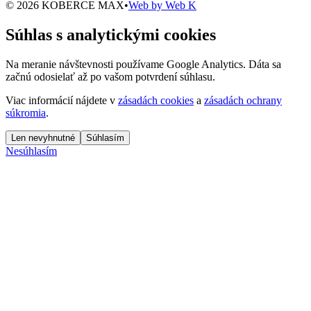
© 2026 KOBERCE MAX
•
Web by
Web K
Súhlas s analytickými cookies
Na meranie návštevnosti používame Google Analytics. Dáta sa
začnú odosielať až po vašom potvrdení súhlasu.
Viac informácií nájdete v
zásadách cookies
a
zásadách ochrany
súkromia
.
Len nevyhnutné
Súhlasím
Nesúhlasím