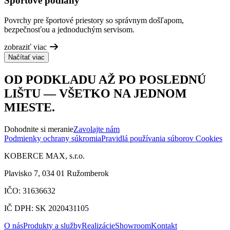
Športové podlahy
Povrchy pre športové priestory so správnym došľapom,
bezpečnosťou a jednoduchým servisom.
zobraziť viac
Načítať viac
OD PODKLADU AŽ PO POSLEDNÚ
LIŠTU — VŠETKO NA JEDNOM
MIESTE.
Dohodnite si meranie
Zavolajte nám
Podmienky ochrany súkromia
Pravidlá používania súborov Cookies
KOBERCE MAX, s.r.o.
Plavisko 7, 034 01 Ružomberok
IČO: 31636632
IČ DPH: SK 2020431105
O nás
Produkty a služby
Realizácie
Showroom
Kontakt