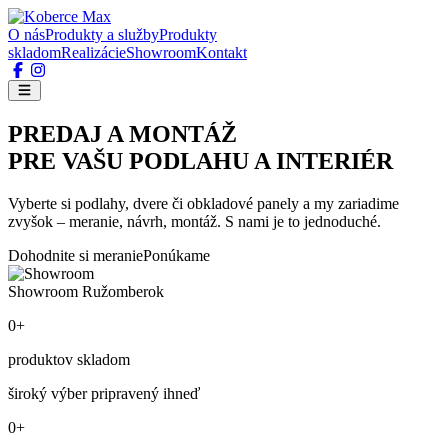
O nás
Produkty a služby
Produkty
skladom
Realizácie
Showroom
Kontakt
PREDAJ A MONTÁŽ
PRE VAŠU PODLAHU A INTERIÉR
Vyberte si podlahy, dvere či obkladové panely a my zariadime
zvyšok – meranie, návrh, montáž. S nami je to jednoduché.
Dohodnite si meranie
Ponúkame
Showroom Ružomberok
0+
produktov skladom
široký výber pripravený ihneď
0+