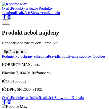
O nás
Produkty a služby
Produkty
skladom
Realizácie
Showroom
Kontakt
Produkt nebol nájdený
Nepodarilo sa nacitat detail produktu.
Späť na ponuku
Podmienky ochrany súkromia
Pravidlá používania súborov Cookies
KOBERCE MAX, s.r.o.
Plavisko 7, 034 01 Ružomberok
IČO: 31636632
IČ DPH: SK 2020431105
O nás
Produkty a služby
Realizácie
Showroom
Kontakt