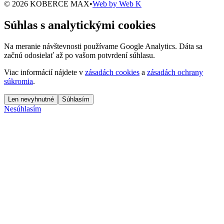
© 2026 KOBERCE MAX
•
Web by
Web K
Súhlas s analytickými cookies
Na meranie návštevnosti používame Google Analytics. Dáta sa
začnú odosielať až po vašom potvrdení súhlasu.
Viac informácií nájdete v
zásadách cookies
a
zásadách ochrany
súkromia
.
Len nevyhnutné
Súhlasím
Nesúhlasím