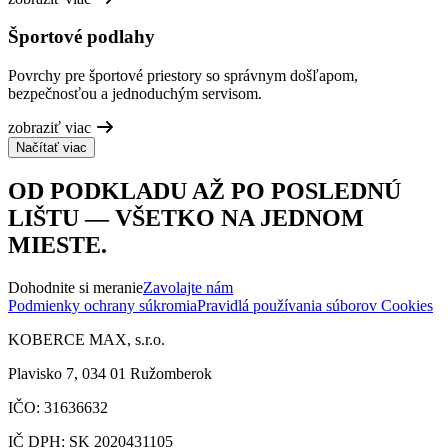
Športové podlahy
Povrchy pre športové priestory so správnym došľapom,
bezpečnosťou a jednoduchým servisom.
zobraziť viac
Načítať viac
OD PODKLADU AŽ PO POSLEDNÚ
LIŠTU — VŠETKO NA JEDNOM
MIESTE.
Dohodnite si meranie
Zavolajte nám
Podmienky ochrany súkromia
Pravidlá používania súborov Cookies
KOBERCE MAX, s.r.o.
Plavisko 7, 034 01 Ružomberok
IČO: 31636632
IČ DPH: SK 2020431105