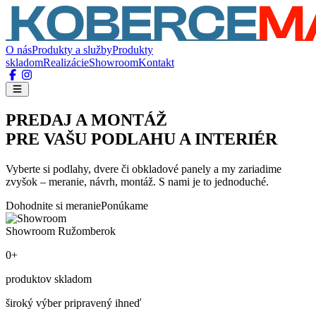
O nás
Produkty a služby
Produkty
skladom
Realizácie
Showroom
Kontakt
PREDAJ A MONTÁŽ
PRE VAŠU PODLAHU A INTERIÉR
Vyberte si podlahy, dvere či obkladové panely a my zariadime
zvyšok – meranie, návrh, montáž. S nami je to jednoduché.
Dohodnite si meranie
Ponúkame
Showroom Ružomberok
0+
produktov skladom
široký výber pripravený ihneď