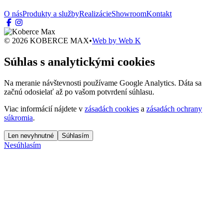
O nás
Produkty a služby
Realizácie
Showroom
Kontakt
© 2026 KOBERCE MAX
•
Web by
Web K
Súhlas s analytickými cookies
Na meranie návštevnosti používame Google Analytics. Dáta sa
začnú odosielať až po vašom potvrdení súhlasu.
Viac informácií nájdete v
zásadách cookies
a
zásadách ochrany
súkromia
.
Len nevyhnutné
Súhlasím
Nesúhlasím