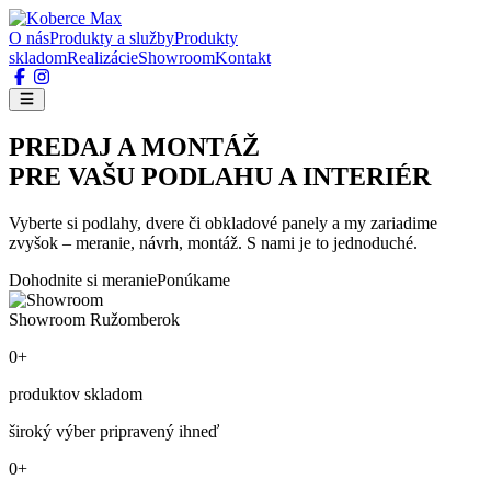
O nás
Produkty a služby
Produkty
skladom
Realizácie
Showroom
Kontakt
PREDAJ A MONTÁŽ
PRE VAŠU PODLAHU A INTERIÉR
Vyberte si podlahy, dvere či obkladové panely a my zariadime
zvyšok – meranie, návrh, montáž. S nami je to jednoduché.
Dohodnite si meranie
Ponúkame
Showroom Ružomberok
0+
produktov skladom
široký výber pripravený ihneď
0+