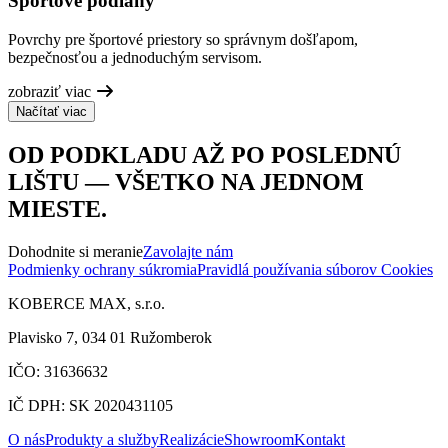
Športové podlahy
Povrchy pre športové priestory so správnym došľapom,
bezpečnosťou a jednoduchým servisom.
zobraziť viac
Načítať viac
OD PODKLADU AŽ PO POSLEDNÚ
LIŠTU — VŠETKO NA JEDNOM
MIESTE.
Dohodnite si meranie
Zavolajte nám
Podmienky ochrany súkromia
Pravidlá používania súborov Cookies
KOBERCE MAX, s.r.o.
Plavisko 7, 034 01 Ružomberok
IČO: 31636632
IČ DPH: SK 2020431105
O nás
Produkty a služby
Realizácie
Showroom
Kontakt