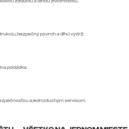
vysokou záťažou a dlhou životnosťou.
trukciu, bezpečný povrch a dlhú výdrž.
na pokládka.
bezpečnosťou a jednoduchým servisom.