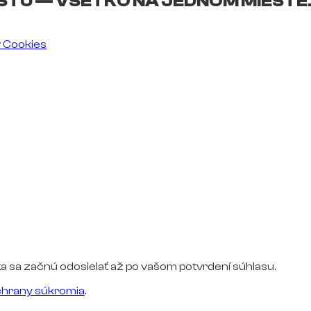
ŠTU — VŠETKO NA JEDNOM MIESTE
v Cookies
a sa začnú odosielať až po vašom potvrdení súhlasu.
hrany súkromia
.