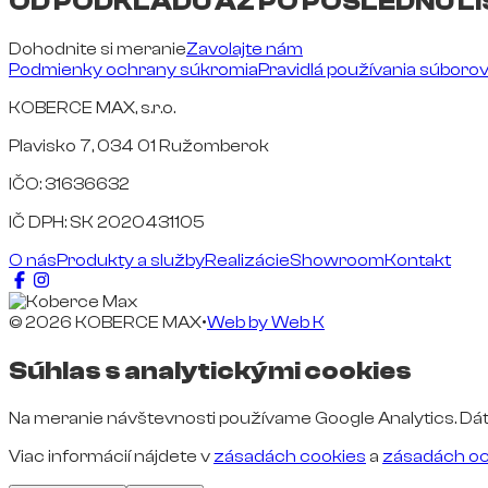
OD PODKLADU AŽ PO POSLEDNÚ LI
Dohodnite si meranie
Zavolajte nám
Podmienky ochrany súkromia
Pravidlá používania súboro
KOBERCE MAX, s.r.o.
Plavisko 7, 034 01 Ružomberok
IČO: 31636632
IČ DPH: SK 2020431105
O nás
Produkty a služby
Realizácie
Showroom
Kontakt
© 2026 KOBERCE MAX
•
Web by
Web K
Súhlas s analytickými cookies
Na meranie návštevnosti používame Google Analytics. Dát
Viac informácií nájdete v
zásadách cookies
a
zásadách oc