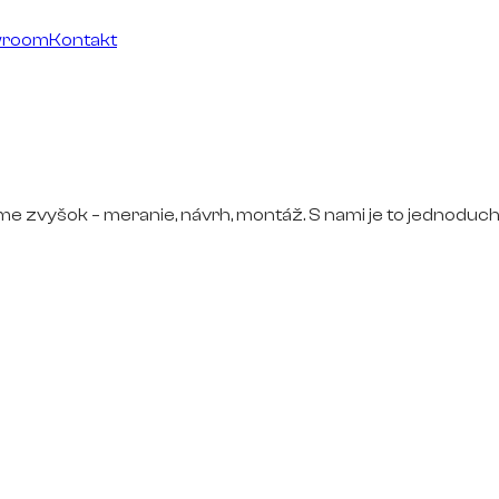
wroom
Kontakt
ime zvyšok – meranie, návrh, montáž. S nami je to jednoduch