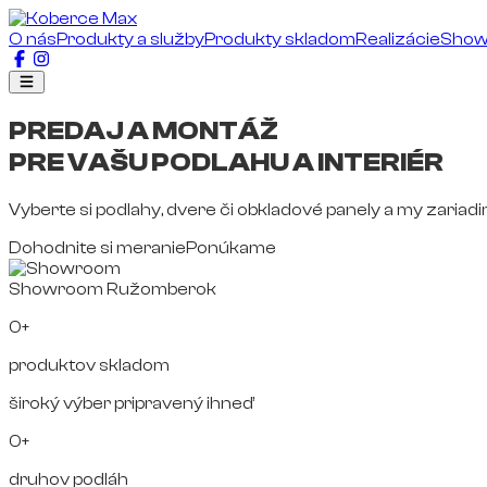
O nás
Produkty a služby
Produkty skladom
Realizácie
Sho
PREDAJ A MONTÁŽ
PRE VAŠU PODLAHU A INTERIÉR
Vyberte si podlahy, dvere či obkladové panely a my zariad
Dohodnite si meranie
Ponúkame
Showroom Ružomberok
0+
produktov skladom
široký výber pripravený ihneď
0+
druhov podláh