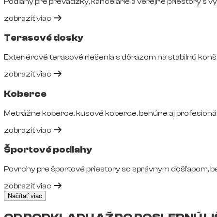
Podlahy pre prevádzky, kancelárie a verejné priestory s 
zobraziť viac
Terasové dosky
Exteriérové terasové riešenia s dôrazom na stabilnú konš
zobraziť viac
Koberce
Metrážne koberce, kusové koberce, behúne aj profesionál
zobraziť viac
Športové podlahy
Povrchy pre športové priestory so správnym došľapom, 
zobraziť viac
Načítať viac