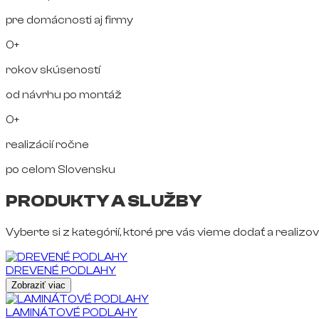
pre domácnosti aj firmy
0+
rokov skúseností
od návrhu po montáž
0+
realizácií ročne
po celom Slovensku
PRODUKTY A SLUŽBY
Vyberte si z kategórií, ktoré pre vás vieme dodať a realizov
DREVENÉ PODLAHY
Zobraziť viac
LAMINÁTOVÉ PODLAHY