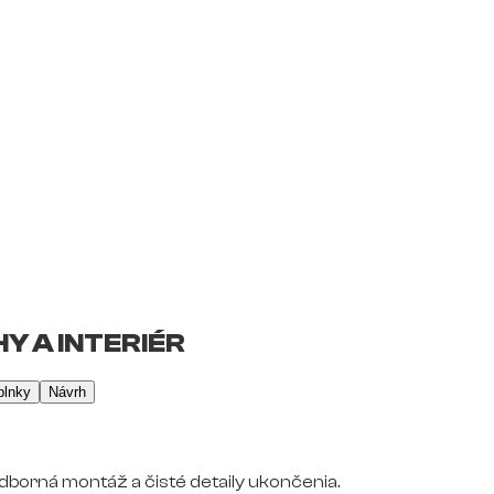
Y A INTERIÉR
plnky
Návrh
dborná montáž a čisté detaily ukončenia.