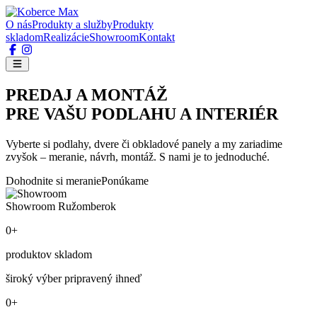
O nás
Produkty a služby
Produkty
skladom
Realizácie
Showroom
Kontakt
PREDAJ A MONTÁŽ
PRE VAŠU PODLAHU A INTERIÉR
Vyberte si podlahy, dvere či obkladové panely a my zariadime
zvyšok – meranie, návrh, montáž. S nami je to jednoduché.
Dohodnite si meranie
Ponúkame
Showroom Ružomberok
0+
produktov skladom
široký výber pripravený ihneď
0+