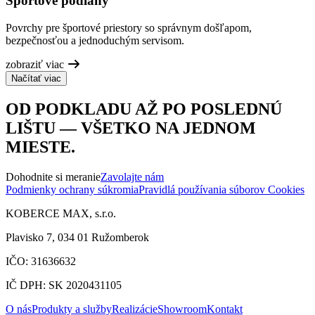
Športové podlahy
Povrchy pre športové priestory so správnym došľapom,
bezpečnosťou a jednoduchým servisom.
zobraziť viac
Načítať viac
OD PODKLADU AŽ PO POSLEDNÚ
LIŠTU — VŠETKO NA JEDNOM
MIESTE.
Dohodnite si meranie
Zavolajte nám
Podmienky ochrany súkromia
Pravidlá používania súborov Cookies
KOBERCE MAX, s.r.o.
Plavisko 7, 034 01 Ružomberok
IČO: 31636632
IČ DPH: SK 2020431105
O nás
Produkty a služby
Realizácie
Showroom
Kontakt