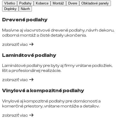
Všetko
Podlahy
Koberce
Montáž
Dvere
Obkladové panely
Doplnky
Návrh
Drevené podlahy
Masívne aj viacvrstvové drevené podlahy, návrh dekoru,
odborná montáž a čisté detaily ukončenia.
zobraziť viac
Laminátové podlahy
Laminátové podlahy pre byty aj firmy vrátane podložiek,
líšt a profesionálnej realizácie.
zobraziť viac
Vinylové a kompozitné podlahy
Vinylové aj kompozitné podlahy pre domácnosti a
komerčné priestory, vrátane montáže a detailov.
zobraziť viac