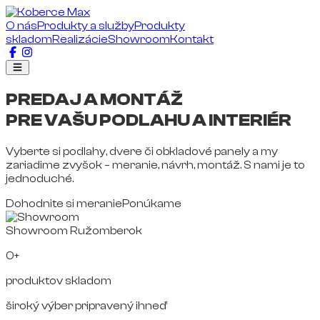
O nás
Produkty a služby
Produkty
skladom
Realizácie
Showroom
Kontakt
PREDAJ A MONTÁŽ
PRE VAŠU PODLAHU A INTERIÉR
Vyberte si podlahy, dvere či obkladové panely a my
zariadime zvyšok – meranie, návrh, montáž. S nami je to
jednoduché.
Dohodnite si meranie
Ponúkame
Showroom Ružomberok
0+
produktov skladom
široký výber pripravený ihneď