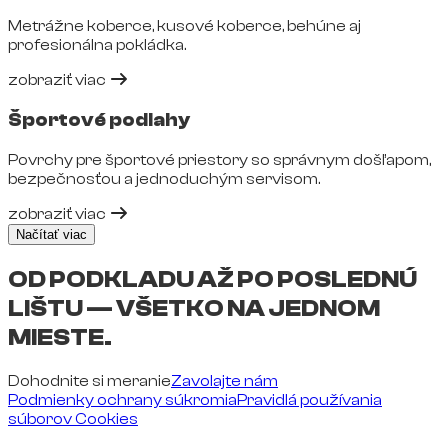
Metrážne koberce, kusové koberce, behúne aj
profesionálna pokládka.
zobraziť viac
Športové podlahy
Povrchy pre športové priestory so správnym došľapom,
bezpečnosťou a jednoduchým servisom.
zobraziť viac
Načítať viac
OD PODKLADU AŽ PO POSLEDNÚ
LIŠTU — VŠETKO NA JEDNOM
MIESTE.
Dohodnite si meranie
Zavolajte nám
Podmienky ochrany súkromia
Pravidlá používania
súborov Cookies