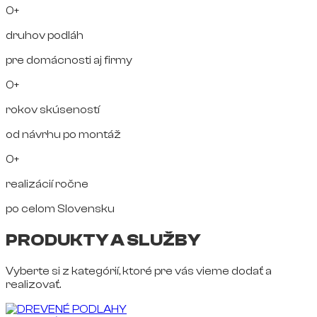
0+
druhov podláh
pre domácnosti aj firmy
0+
rokov skúseností
od návrhu po montáž
0+
realizácií ročne
po celom Slovensku
PRODUKTY A SLUŽBY
Vyberte si z kategórií, ktoré pre vás vieme dodať a
realizovať.