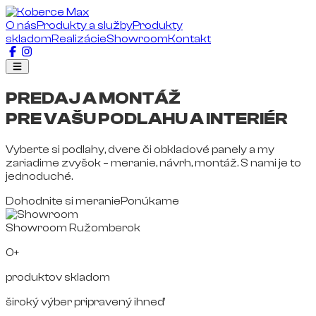
O nás
Produkty a služby
Produkty
skladom
Realizácie
Showroom
Kontakt
PREDAJ A MONTÁŽ
PRE VAŠU PODLAHU A INTERIÉR
Vyberte si podlahy, dvere či obkladové panely a my
zariadime zvyšok – meranie, návrh, montáž. S nami je to
jednoduché.
Dohodnite si meranie
Ponúkame
Showroom Ružomberok
0+
produktov skladom
široký výber pripravený ihneď