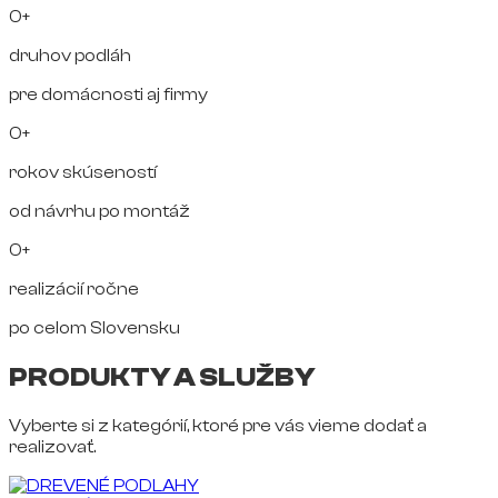
0+
druhov podláh
pre domácnosti aj firmy
0+
rokov skúseností
od návrhu po montáž
0+
realizácií ročne
po celom Slovensku
PRODUKTY A SLUŽBY
Vyberte si z kategórií, ktoré pre vás vieme dodať a
realizovať.