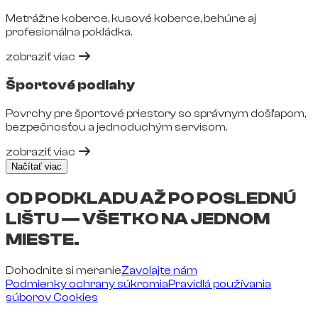
Metrážne koberce, kusové koberce, behúne aj
profesionálna pokládka.
zobraziť viac
Športové podlahy
Povrchy pre športové priestory so správnym došľapom,
bezpečnosťou a jednoduchým servisom.
zobraziť viac
Načítať viac
OD PODKLADU AŽ PO POSLEDNÚ
LIŠTU — VŠETKO NA JEDNOM
MIESTE.
Dohodnite si meranie
Zavolajte nám
Podmienky ochrany súkromia
Pravidlá používania
súborov Cookies