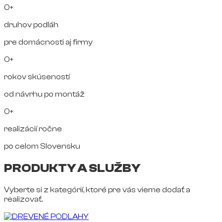
0+
druhov podláh
pre domácnosti aj firmy
0+
rokov skúseností
od návrhu po montáž
0+
realizácií ročne
po celom Slovensku
PRODUKTY A SLUŽBY
Vyberte si z kategórií, ktoré pre vás vieme dodať a
realizovať.