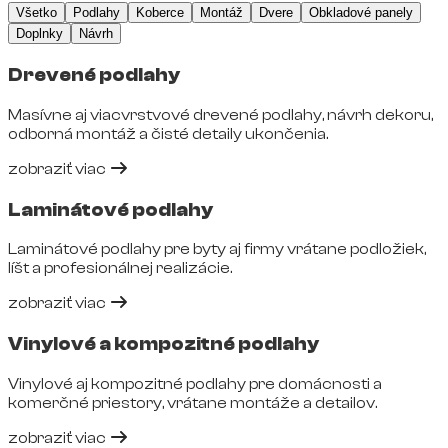
Všetko
Podlahy
Koberce
Montáž
Dvere
Obkladové panely
Doplnky
Návrh
Drevené podlahy
Masívne aj viacvrstvové drevené podlahy, návrh dekoru,
odborná montáž a čisté detaily ukončenia.
zobraziť viac
Laminátové podlahy
Laminátové podlahy pre byty aj firmy vrátane podložiek,
líšt a profesionálnej realizácie.
zobraziť viac
Vinylové a kompozitné podlahy
Vinylové aj kompozitné podlahy pre domácnosti a
komerčné priestory, vrátane montáže a detailov.
zobraziť viac