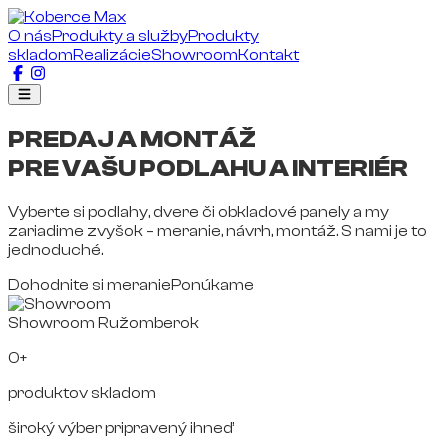
O nás
Produkty a služby
Produkty
skladom
Realizácie
Showroom
Kontakt
PREDAJ A MONTÁŽ
PRE VAŠU PODLAHU A INTERIÉR
Vyberte si podlahy, dvere či obkladové panely a my
zariadime zvyšok – meranie, návrh, montáž. S nami je to
jednoduché.
Dohodnite si meranie
Ponúkame
Showroom Ružomberok
0+
produktov skladom
široký výber pripravený ihneď