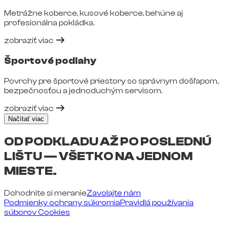
Metrážne koberce, kusové koberce, behúne aj
profesionálna pokládka.
zobraziť viac
Športové podlahy
Povrchy pre športové priestory so správnym došľapom,
bezpečnosťou a jednoduchým servisom.
zobraziť viac
Načítať viac
OD PODKLADU AŽ PO POSLEDNÚ
LIŠTU — VŠETKO NA JEDNOM
MIESTE.
Dohodnite si meranie
Zavolajte nám
Podmienky ochrany súkromia
Pravidlá používania
súborov Cookies