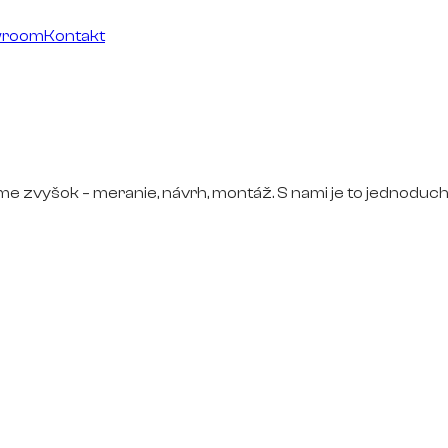
wroom
Kontakt
ime zvyšok – meranie, návrh, montáž. S nami je to jednoduch