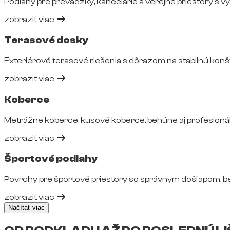
Podlahy pre prevádzky, kancelárie a verejné priestory s 
zobraziť viac
Terasové dosky
Exteriérové terasové riešenia s dôrazom na stabilnú konš
zobraziť viac
Koberce
Metrážne koberce, kusové koberce, behúne aj profesionál
zobraziť viac
Športové podlahy
Povrchy pre športové priestory so správnym došľapom, 
zobraziť viac
Načítať viac