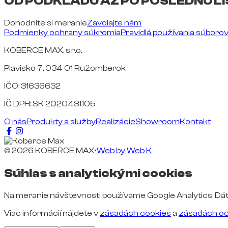
OD PODKLADU AŽ PO POSLEDNÚ LI
Dohodnite si meranie
Zavolajte nám
Podmienky ochrany súkromia
Pravidlá používania súboro
KOBERCE MAX, s.r.o.
Plavisko 7, 034 01 Ružomberok
IČO: 31636632
IČ DPH: SK 2020431105
O nás
Produkty a služby
Realizácie
Showroom
Kontakt
© 2026 KOBERCE MAX
•
Web by
Web K
Súhlas s analytickými cookies
Na meranie návštevnosti používame Google Analytics. Dát
Viac informácií nájdete v
zásadách cookies
a
zásadách oc