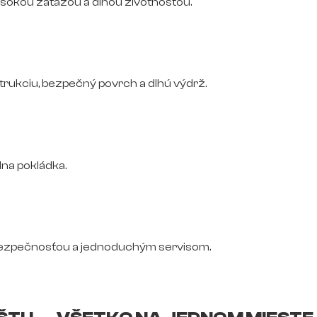
vysokou záťažou a dlhou životnosťou.
trukciu, bezpečný povrch a dlhú výdrž.
na pokládka.
bezpečnosťou a jednoduchým servisom.