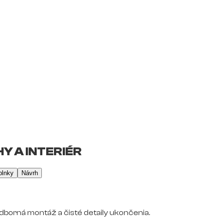
Y A INTERIÉR
plnky
Návrh
dborná montáž a čisté detaily ukončenia.