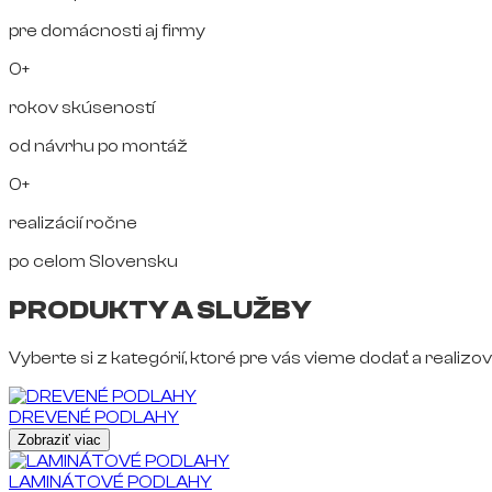
pre domácnosti aj firmy
0+
rokov skúseností
od návrhu po montáž
0+
realizácií ročne
po celom Slovensku
PRODUKTY A SLUŽBY
Vyberte si z kategórií, ktoré pre vás vieme dodať a realizov
DREVENÉ PODLAHY
Zobraziť viac
LAMINÁTOVÉ PODLAHY