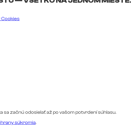
ŠTU — VŠETKO NA JEDNOM MIESTE
v Cookies
a sa začnú odosielať až po vašom potvrdení súhlasu.
hrany súkromia
.