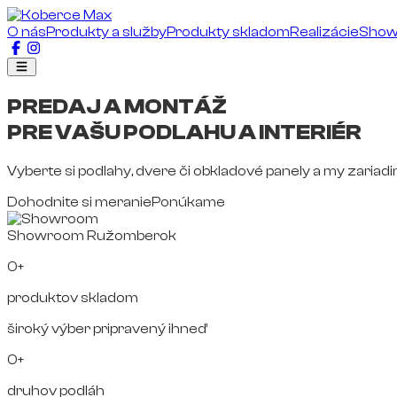
O nás
Produkty a služby
Produkty skladom
Realizácie
Sho
PREDAJ A MONTÁŽ
PRE VAŠU PODLAHU A INTERIÉR
Vyberte si podlahy, dvere či obkladové panely a my zariad
Dohodnite si meranie
Ponúkame
Showroom Ružomberok
0+
produktov skladom
široký výber pripravený ihneď
0+
druhov podláh