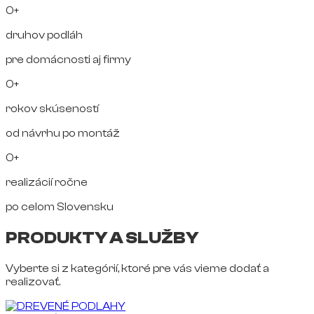
0+
druhov podláh
pre domácnosti aj firmy
0+
rokov skúseností
od návrhu po montáž
0+
realizácií ročne
po celom Slovensku
PRODUKTY A SLUŽBY
Vyberte si z kategórií, ktoré pre vás vieme dodať a
realizovať.