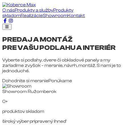
O nás
Produkty a služby
Produkty
skladom
Realizácie
Showroom
Kontakt
PREDAJ A MONTÁŽ
PRE VAŠU PODLAHU A INTERIÉR
Vyberte si podlahy, dvere či obkladové panely a my
zariadime zvyšok – meranie, návrh, montáž. S nami je to
jednoduché.
Dohodnite si meranie
Ponúkame
Showroom Ružomberok
0+
produktov skladom
široký výber pripravený ihneď