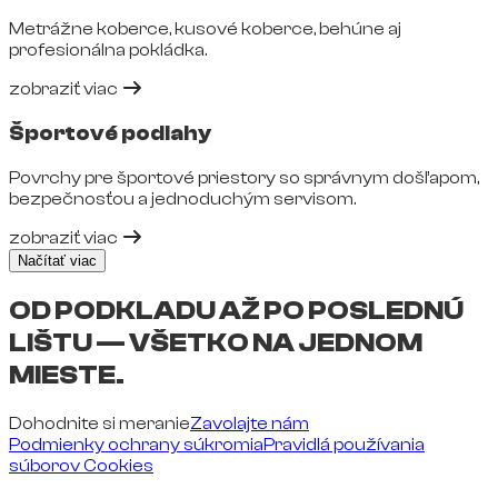
Metrážne koberce, kusové koberce, behúne aj
profesionálna pokládka.
zobraziť viac
Športové podlahy
Povrchy pre športové priestory so správnym došľapom,
bezpečnosťou a jednoduchým servisom.
zobraziť viac
Načítať viac
OD PODKLADU AŽ PO POSLEDNÚ
LIŠTU — VŠETKO NA JEDNOM
MIESTE.
Dohodnite si meranie
Zavolajte nám
Podmienky ochrany súkromia
Pravidlá používania
súborov Cookies