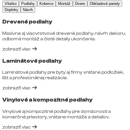
Všetko
Podlahy
Koberce
Montáž
Dvere
Obkladové panely
Doplnky
Návrh
Drevené podlahy
Masívne aj viacvrstvové drevené podlahy, návrh dekoru,
odborná montáž a čisté detaily ukončenia.
zobraziť viac
Laminátové podlahy
Laminátové podlahy pre byty aj firmy vrátane podložiek,
líšt a profesionálnej realizácie.
zobraziť viac
Vinylové a kompozitné podlahy
Vinylové aj kompozitné podlahy pre domácnosti a
komerčné priestory, vrátane montáže a detailov.
zobraziť viac