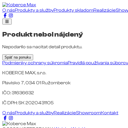
O nás
Produkty a služby
Produkty skladom
Realizácie
Sho
Produkt nebol nájdený
Nepodarilo sa nacitat detail produktu.
Späť na ponuku
Podmienky ochrany súkromia
Pravidlá používania súboro
KOBERCE MAX, s.r.o.
Plavisko 7, 034 01 Ružomberok
IČO: 31636632
IČ DPH: SK 2020431105
O nás
Produkty a služby
Realizácie
Showroom
Kontakt