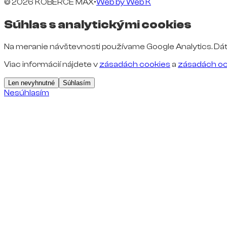
© 2026 KOBERCE MAX
•
Web by
Web K
Súhlas s analytickými cookies
Na meranie návštevnosti používame Google Analytics. Dát
Viac informácií nájdete v
zásadách cookies
a
zásadách oc
Len nevyhnutné
Súhlasím
Nesúhlasím