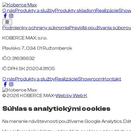
O nás
Produkty a služby
Produkty skladom
Realizácie
Sho
Podmienky ochrany súkromia
Pravidlá používania súboro
KOBERCE MAX, s.r.o.
Plavisko 7, 034 01 Ružomberok
IČO: 31636632
IČ DPH: SK 2020431105
O nás
Produkty a služby
Realizácie
Showroom
Kontakt
© 2026 KOBERCE MAX
•
Web by
Web K
Súhlas s analytickými cookies
Na meranie návštevnosti používame Google Analytics. Dát