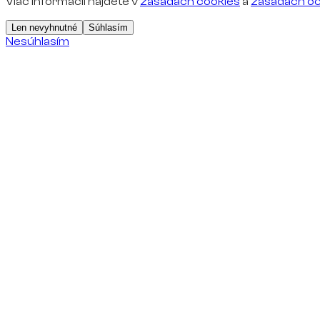
Viac informácií nájdete v
zásadách cookies
a
zásadách oc
Len nevyhnutné
Súhlasím
Nesúhlasím