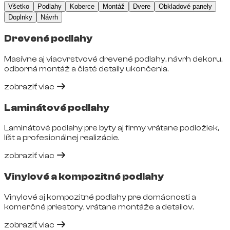
Všetko
Podlahy
Koberce
Montáž
Dvere
Obkladové panely
Doplnky
Návrh
Drevené podlahy
Masívne aj viacvrstvové drevené podlahy, návrh dekoru,
odborná montáž a čisté detaily ukončenia.
zobraziť viac
Laminátové podlahy
Laminátové podlahy pre byty aj firmy vrátane podložiek,
líšt a profesionálnej realizácie.
zobraziť viac
Vinylové a kompozitné podlahy
Vinylové aj kompozitné podlahy pre domácnosti a
komerčné priestory, vrátane montáže a detailov.
zobraziť viac