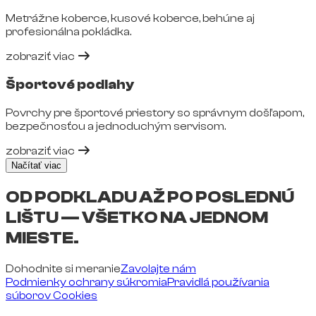
Metrážne koberce, kusové koberce, behúne aj
profesionálna pokládka.
zobraziť viac
Športové podlahy
Povrchy pre športové priestory so správnym došľapom,
bezpečnosťou a jednoduchým servisom.
zobraziť viac
Načítať viac
OD PODKLADU AŽ PO POSLEDNÚ
LIŠTU — VŠETKO NA JEDNOM
MIESTE.
Dohodnite si meranie
Zavolajte nám
Podmienky ochrany súkromia
Pravidlá používania
súborov Cookies