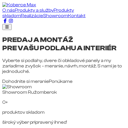
O nás
Produkty a služby
Produkty
skladom
Realizácie
Showroom
Kontakt
PREDAJ A MONTÁŽ
PRE VAŠU PODLAHU A INTERIÉR
Vyberte si podlahy, dvere či obkladové panely a my
zariadime zvyšok – meranie, návrh, montáž. S nami je to
jednoduché.
Dohodnite si meranie
Ponúkame
Showroom Ružomberok
0+
produktov skladom
široký výber pripravený ihneď