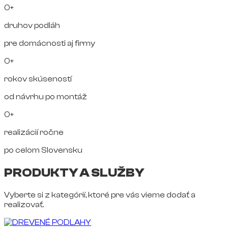
0+
druhov podláh
pre domácnosti aj firmy
0+
rokov skúseností
od návrhu po montáž
0+
realizácií ročne
po celom Slovensku
PRODUKTY A SLUŽBY
Vyberte si z kategórií, ktoré pre vás vieme dodať a
realizovať.