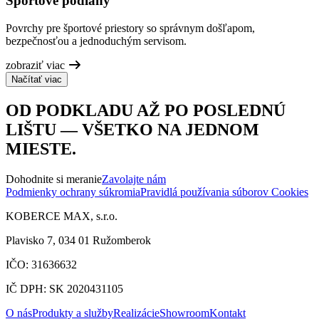
Športové podlahy
Povrchy pre športové priestory so správnym došľapom,
bezpečnosťou a jednoduchým servisom.
zobraziť viac
Načítať viac
OD PODKLADU AŽ PO POSLEDNÚ
LIŠTU — VŠETKO NA JEDNOM
MIESTE.
Dohodnite si meranie
Zavolajte nám
Podmienky ochrany súkromia
Pravidlá používania súborov Cookies
KOBERCE MAX, s.r.o.
Plavisko 7, 034 01 Ružomberok
IČO: 31636632
IČ DPH: SK 2020431105
O nás
Produkty a služby
Realizácie
Showroom
Kontakt