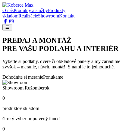
O nás
Produkty a služby
Produkty
skladom
Realizácie
Showroom
Kontakt
PREDAJ A MONTÁŽ
PRE VAŠU PODLAHU A INTERIÉR
Vyberte si podlahy, dvere či obkladové panely a my zariadime
zvyšok – meranie, návrh, montáž. S nami je to jednoduché.
Dohodnite si meranie
Ponúkame
Showroom Ružomberok
0+
produktov skladom
široký výber pripravený ihneď
0+