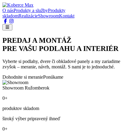
O nás
Produkty a služby
Produkty
skladom
Realizácie
Showroom
Kontakt
PREDAJ A MONTÁŽ
PRE VAŠU PODLAHU A INTERIÉR
Vyberte si podlahy, dvere či obkladové panely a my zariadime
zvyšok – meranie, návrh, montáž. S nami je to jednoduché.
Dohodnite si meranie
Ponúkame
Showroom Ružomberok
0+
produktov skladom
široký výber pripravený ihneď
0+