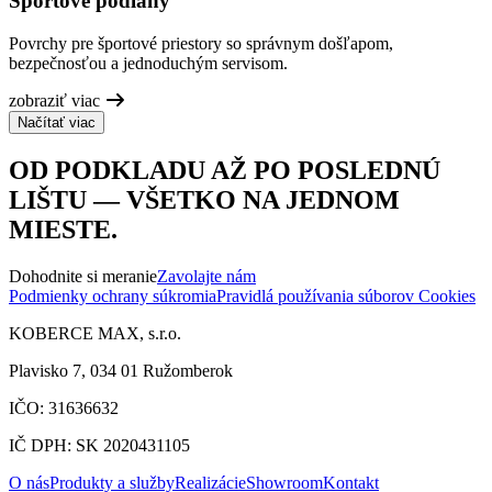
Športové podlahy
Povrchy pre športové priestory so správnym došľapom,
bezpečnosťou a jednoduchým servisom.
zobraziť viac
Načítať viac
OD PODKLADU AŽ PO POSLEDNÚ
LIŠTU — VŠETKO NA JEDNOM
MIESTE.
Dohodnite si meranie
Zavolajte nám
Podmienky ochrany súkromia
Pravidlá používania súborov Cookies
KOBERCE MAX, s.r.o.
Plavisko 7, 034 01 Ružomberok
IČO: 31636632
IČ DPH: SK 2020431105
O nás
Produkty a služby
Realizácie
Showroom
Kontakt