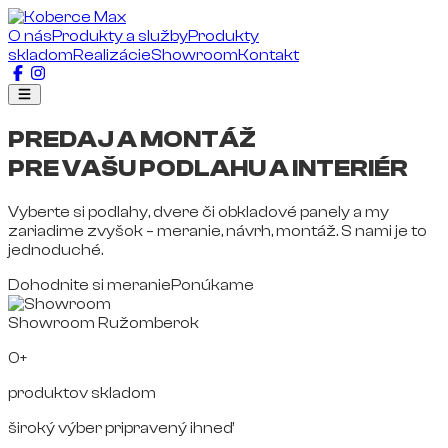
O nás
Produkty a služby
Produkty
skladom
Realizácie
Showroom
Kontakt
PREDAJ A MONTÁŽ
PRE VAŠU PODLAHU A INTERIÉR
Vyberte si podlahy, dvere či obkladové panely a my
zariadime zvyšok – meranie, návrh, montáž. S nami je to
jednoduché.
Dohodnite si meranie
Ponúkame
Showroom Ružomberok
0+
produktov skladom
široký výber pripravený ihneď