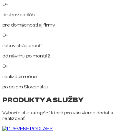
0+
druhov podláh
pre domácnosti aj firmy
0+
rokov skúseností
od návrhu po montáž
0+
realizácií ročne
po celom Slovensku
PRODUKTY A SLUŽBY
Vyberte si z kategórií, ktoré pre vás vieme dodať a
realizovať.