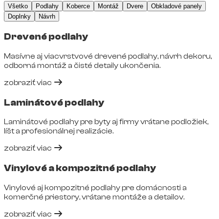
Všetko
Podlahy
Koberce
Montáž
Dvere
Obkladové panely
Doplnky
Návrh
Drevené podlahy
Masívne aj viacvrstvové drevené podlahy, návrh dekoru,
odborná montáž a čisté detaily ukončenia.
zobraziť viac
Laminátové podlahy
Laminátové podlahy pre byty aj firmy vrátane podložiek,
líšt a profesionálnej realizácie.
zobraziť viac
Vinylové a kompozitné podlahy
Vinylové aj kompozitné podlahy pre domácnosti a
komerčné priestory, vrátane montáže a detailov.
zobraziť viac