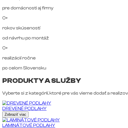
pre domácnosti aj firmy
0+
rokov skúseností
od návrhu po montáž
0+
realizácií ročne
po celom Slovensku
PRODUKTY A SLUŽBY
Vyberte si z kategórií, ktoré pre vás vieme dodať a realizov
DREVENÉ PODLAHY
Zobraziť viac
LAMINÁTOVÉ PODLAHY