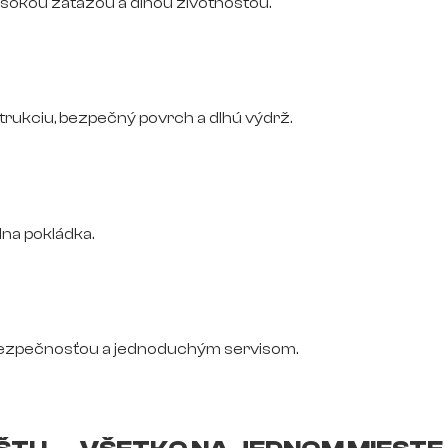
vysokou záťažou a dlhou životnosťou.
trukciu, bezpečný povrch a dlhú výdrž.
na pokládka.
bezpečnosťou a jednoduchým servisom.