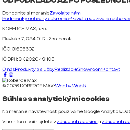
OD PODKLADU AŽ PO POSLEDNÚ LI
Dohodnite si meranie
Zavolajte nám
Podmienky ochrany súkromia
Pravidlá používania súboro
KOBERCE MAX, s.r.o.
Plavisko 7, 034 01 Ružomberok
IČO: 31636632
IČ DPH: SK 2020431105
O nás
Produkty a služby
Realizácie
Showroom
Kontakt
© 2026 KOBERCE MAX
•
Web by
Web K
Súhlas s analytickými cookies
Na meranie návštevnosti používame Google Analytics. Dát
Viac informácií nájdete v
zásadách cookies
a
zásadách oc