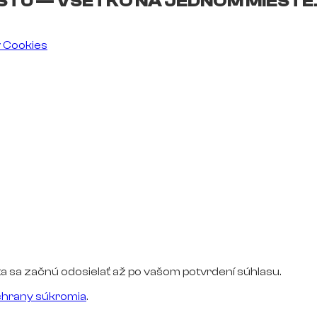
ŠTU — VŠETKO NA JEDNOM MIESTE
v Cookies
a sa začnú odosielať až po vašom potvrdení súhlasu.
hrany súkromia
.