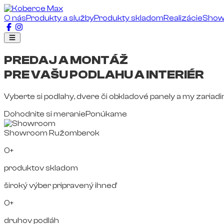
O nás
Produkty a služby
Produkty skladom
Realizácie
Sho
PREDAJ A MONTÁŽ
PRE VAŠU PODLAHU A INTERIÉR
Vyberte si podlahy, dvere či obkladové panely a my zariad
Dohodnite si meranie
Ponúkame
Showroom Ružomberok
0+
produktov skladom
široký výber pripravený ihneď
0+
druhov podláh