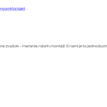
wroom
Kontakt
ime zvyšok – meranie, návrh, montáž. S nami je to jednoduch