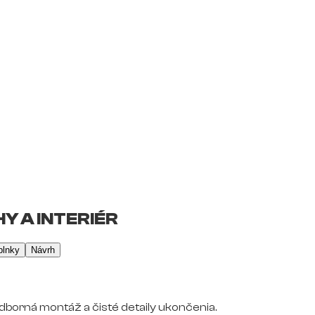
Y A INTERIÉR
plnky
Návrh
dborná montáž a čisté detaily ukončenia.