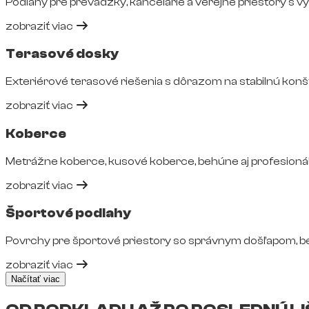
Podlahy pre prevádzky, kancelárie a verejné priestory s 
zobraziť viac
Terasové dosky
Exteriérové terasové riešenia s dôrazom na stabilnú konš
zobraziť viac
Koberce
Metrážne koberce, kusové koberce, behúne aj profesionál
zobraziť viac
Športové podlahy
Povrchy pre športové priestory so správnym došľapom, 
zobraziť viac
Načítať viac