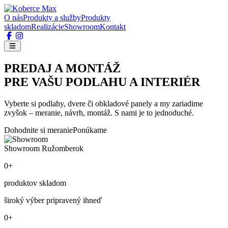
O nás
Produkty a služby
Produkty
skladom
Realizácie
Showroom
Kontakt
PREDAJ A MONTÁŽ
PRE VAŠU PODLAHU A INTERIÉR
Vyberte si podlahy, dvere či obkladové panely a my zariadime
zvyšok – meranie, návrh, montáž. S nami je to jednoduché.
Dohodnite si meranie
Ponúkame
Showroom Ružomberok
0+
produktov skladom
široký výber pripravený ihneď
0+