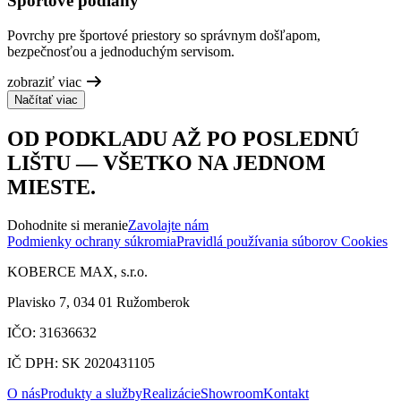
Športové podlahy
Povrchy pre športové priestory so správnym došľapom,
bezpečnosťou a jednoduchým servisom.
zobraziť viac
Načítať viac
OD PODKLADU AŽ PO POSLEDNÚ
LIŠTU — VŠETKO NA JEDNOM
MIESTE.
Dohodnite si meranie
Zavolajte nám
Podmienky ochrany súkromia
Pravidlá používania súborov Cookies
KOBERCE MAX, s.r.o.
Plavisko 7, 034 01 Ružomberok
IČO: 31636632
IČ DPH: SK 2020431105
O nás
Produkty a služby
Realizácie
Showroom
Kontakt