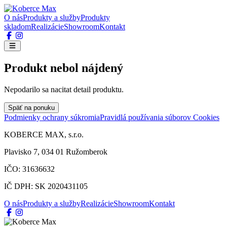
O nás
Produkty a služby
Produkty
skladom
Realizácie
Showroom
Kontakt
Produkt nebol nájdený
Nepodarilo sa nacitat detail produktu.
Späť na ponuku
Podmienky ochrany súkromia
Pravidlá používania súborov Cookies
KOBERCE MAX, s.r.o.
Plavisko 7, 034 01 Ružomberok
IČO: 31636632
IČ DPH: SK 2020431105
O nás
Produkty a služby
Realizácie
Showroom
Kontakt