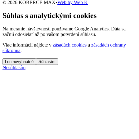
© 2026 KOBERCE MAX
•
Web by
Web K
Súhlas s analytickými cookies
Na meranie návštevnosti používame Google Analytics. Dáta sa
začnú odosielať až po vašom potvrdení súhlasu.
Viac informácií nájdete v
zásadách cookies
a
zásadách ochrany
súkromia
.
Len nevyhnutné
Súhlasím
Nesúhlasím