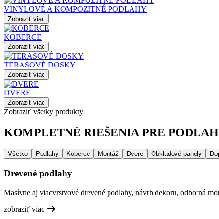
VINYLOVÉ A KOMPOZITNÉ PODLAHY
Zobraziť viac
KOBERCE
Zobraziť viac
TERASOVÉ DOSKY
Zobraziť viac
DVERE
Zobraziť viac
Zobraziť všetky produkty
KOMPLETNÉ RIEŠENIA PRE PODLAHY
Všetko
Podlahy
Koberce
Montáž
Dvere
Obkladové panely
Do
Drevené podlahy
Masívne aj viacvrstvové drevené podlahy, návrh dekoru, odborná mont
zobraziť viac