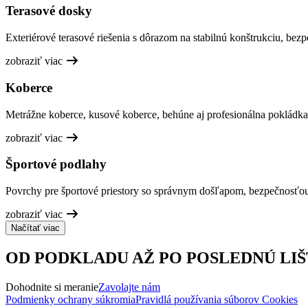
Terasové dosky
Exteriérové terasové riešenia s dôrazom na stabilnú konštrukciu, bez
zobraziť viac
Koberce
Metrážne koberce, kusové koberce, behúne aj profesionálna pokládka
zobraziť viac
Športové podlahy
Povrchy pre športové priestory so správnym došľapom, bezpečnosťo
zobraziť viac
Načítať viac
OD PODKLADU AŽ PO POSLEDNÚ LIŠ
Dohodnite si meranie
Zavolajte nám
Podmienky ochrany súkromia
Pravidlá používania súborov Cookies