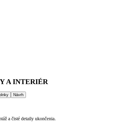
 A INTERIÉR
plnky
Návrh
áž a čisté detaily ukončenia.