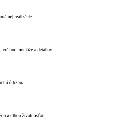
onálnej realizácie.
 vrátane montáže a detailov.
uchú údržbu.
žou a dlhou životnosťou.