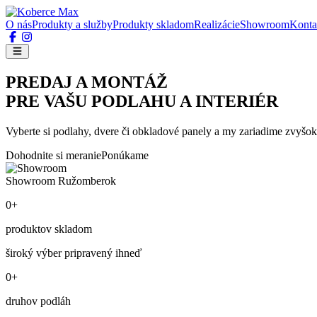
O nás
Produkty a služby
Produkty skladom
Realizácie
Showroom
Konta
PREDAJ A MONTÁŽ
PRE VAŠU PODLAHU A INTERIÉR
Vyberte si podlahy, dvere či obkladové panely a my zariadime zvyšok
Dohodnite si meranie
Ponúkame
Showroom Ružomberok
0+
produktov skladom
široký výber pripravený ihneď
0+
druhov podláh