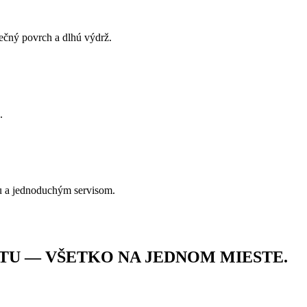
pečný povrch a dlhú výdrž.
.
u a jednoduchým servisom.
TU — VŠETKO NA JEDNOM MIESTE.