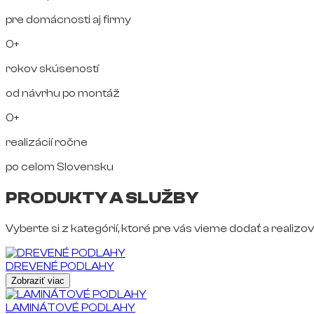
pre domácnosti aj firmy
0+
rokov skúseností
od návrhu po montáž
0+
realizácií ročne
po celom Slovensku
PRODUKTY A SLUŽBY
Vyberte si z kategórií, ktoré pre vás vieme dodať a realizov
DREVENÉ PODLAHY
Zobraziť viac
LAMINÁTOVÉ PODLAHY