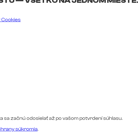
ŠTU — VŠETKO NA JEDNOM MIESTE
v Cookies
a sa začnú odosielať až po vašom potvrdení súhlasu.
hrany súkromia
.