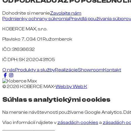
OD PODKLADU AŽ PO POSLEDNÚ LI
Dohodnite si meranie
Zavolajte nám
Podmienky ochrany súkromia
Pravidlá používania súboro
KOBERCE MAX, s.r.o.
Plavisko 7, 034 01 Ružomberok
IČO: 31636632
IČ DPH: SK 2020431105
O nás
Produkty a služby
Realizácie
Showroom
Kontakt
© 2026 KOBERCE MAX
•
Web by
Web K
Súhlas s analytickými cookies
Na meranie návštevnosti používame Google Analytics. Dát
Viac informácií nájdete v
zásadách cookies
a
zásadách oc