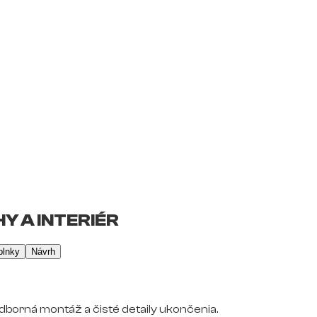
Y A INTERIÉR
plnky
Návrh
dborná montáž a čisté detaily ukončenia.