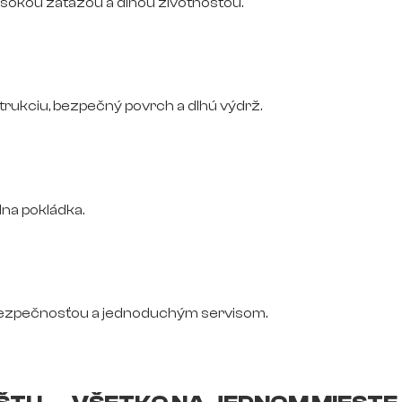
vysokou záťažou a dlhou životnosťou.
trukciu, bezpečný povrch a dlhú výdrž.
na pokládka.
bezpečnosťou a jednoduchým servisom.