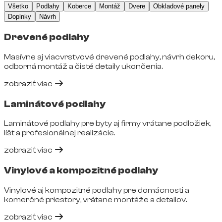
Všetko
Podlahy
Koberce
Montáž
Dvere
Obkladové panely
Doplnky
Návrh
Drevené podlahy
Masívne aj viacvrstvové drevené podlahy, návrh dekoru,
odborná montáž a čisté detaily ukončenia.
zobraziť viac
Laminátové podlahy
Laminátové podlahy pre byty aj firmy vrátane podložiek,
líšt a profesionálnej realizácie.
zobraziť viac
Vinylové a kompozitné podlahy
Vinylové aj kompozitné podlahy pre domácnosti a
komerčné priestory, vrátane montáže a detailov.
zobraziť viac