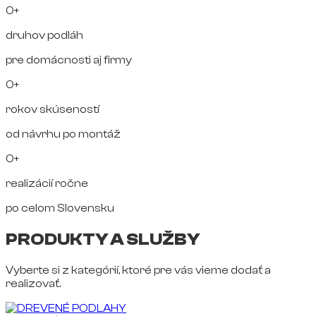
0+
druhov podláh
pre domácnosti aj firmy
0+
rokov skúseností
od návrhu po montáž
0+
realizácií ročne
po celom Slovensku
PRODUKTY A SLUŽBY
Vyberte si z kategórií, ktoré pre vás vieme dodať a
realizovať.