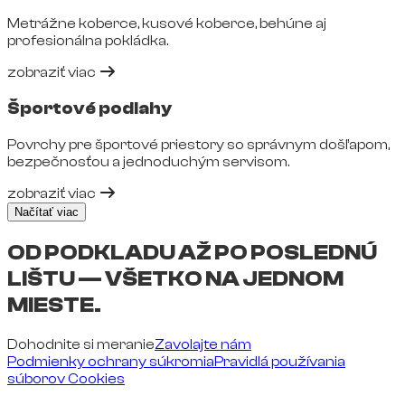
Metrážne koberce, kusové koberce, behúne aj
profesionálna pokládka.
zobraziť viac
Športové podlahy
Povrchy pre športové priestory so správnym došľapom,
bezpečnosťou a jednoduchým servisom.
zobraziť viac
Načítať viac
OD PODKLADU AŽ PO POSLEDNÚ
LIŠTU — VŠETKO NA JEDNOM
MIESTE.
Dohodnite si meranie
Zavolajte nám
Podmienky ochrany súkromia
Pravidlá používania
súborov Cookies