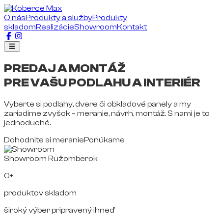
O nás
Produkty a služby
Produkty
skladom
Realizácie
Showroom
Kontakt
PREDAJ A MONTÁŽ
PRE VAŠU PODLAHU A INTERIÉR
Vyberte si podlahy, dvere či obkladové panely a my
zariadime zvyšok – meranie, návrh, montáž. S nami je to
jednoduché.
Dohodnite si meranie
Ponúkame
Showroom Ružomberok
0+
produktov skladom
široký výber pripravený ihneď