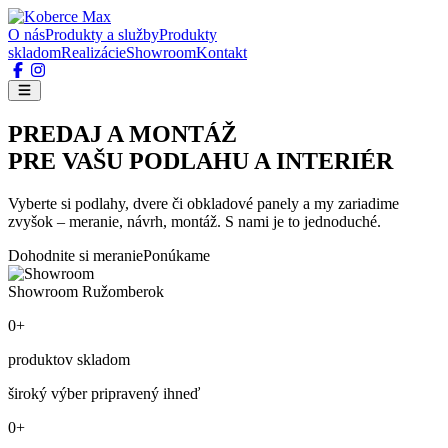
O nás
Produkty a služby
Produkty
skladom
Realizácie
Showroom
Kontakt
PREDAJ A MONTÁŽ
PRE VAŠU PODLAHU A INTERIÉR
Vyberte si podlahy, dvere či obkladové panely a my zariadime
zvyšok – meranie, návrh, montáž. S nami je to jednoduché.
Dohodnite si meranie
Ponúkame
Showroom Ružomberok
0+
produktov skladom
široký výber pripravený ihneď
0+