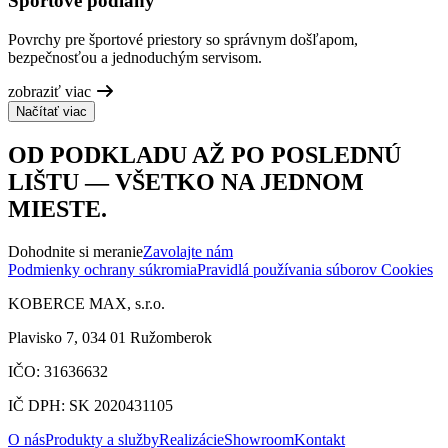
Športové podlahy
Povrchy pre športové priestory so správnym došľapom,
bezpečnosťou a jednoduchým servisom.
zobraziť viac
Načítať viac
OD PODKLADU AŽ PO POSLEDNÚ
LIŠTU — VŠETKO NA JEDNOM
MIESTE.
Dohodnite si meranie
Zavolajte nám
Podmienky ochrany súkromia
Pravidlá používania súborov Cookies
KOBERCE MAX, s.r.o.
Plavisko 7, 034 01 Ružomberok
IČO: 31636632
IČ DPH: SK 2020431105
O nás
Produkty a služby
Realizácie
Showroom
Kontakt